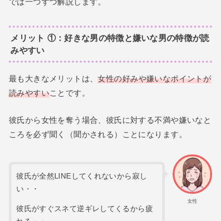
では一つずつ解説します。
メリット ①：好きな男の特徴と嫌いな男の特徴が読
みやすい
最も大きなメリットは、
女性の好みや嫌いなポイントが
読みやすい
ことです。
彼氏から女性を奪う場合、彼氏に対する不満や嫌いなと
ころを必ず聞く（聞かされる）ことになります。
彼氏が全然LINEしてくれないから寂し
い・・
女性
彼氏がすぐスネて逆ギレしてくるから疲