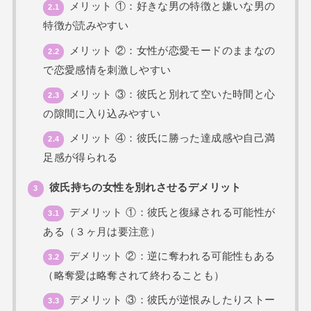
メリット ①：好きな男の特徴と嫌いな男の
2.1
特徴が読みやすい
メリット ②：女性が恋愛モードのままなの
2.2
で恋愛感情を刺激しやすい
メリット ③：彼氏と別れて空いた時間と心
2.3
の隙間に入り込みやすい
メリット ④：彼氏に勝った達成感や自己満
2.4
足感が得られる
彼氏持ちの女性を別れさせるデメリット
3
デメリット ①：彼氏と復縁される可能性が
3.1
ある（３ヶ月は要注意）
デメリット ②：逆に奪われる可能性もある
3.2
（略奪愛は略奪されて終わることも）
デメリット ③：彼氏が逆恨みしたりストー
3.3