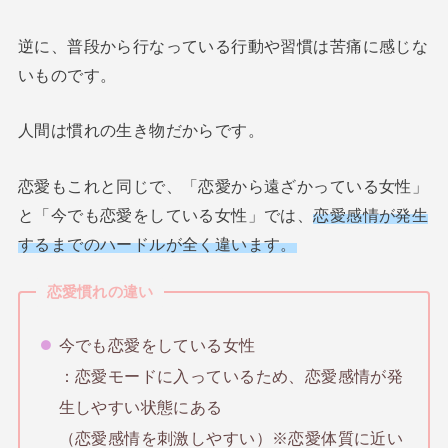
逆に、普段から行なっている行動や習慣は苦痛に感じな
いものです。
人間は慣れの生き物だからです。
恋愛もこれと同じで、「恋愛から遠ざかっている女性」
と「今でも恋愛をしている女性」では、
恋愛感情が発生
するまでのハードルが全く違います。
恋愛慣れの違い
今でも恋愛をしている女性
：恋愛モードに入っているため、恋愛感情が発
生しやすい状態にある
（恋愛感情を刺激しやすい）※恋愛体質に近い