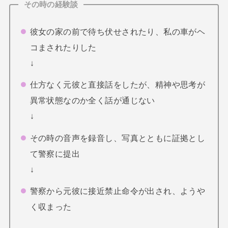
その時の経験談
彼女の家の前で待ち伏せされたり、私の車がヘ
コまされたりした
↓
仕方なく元彼と直接話をしたが、精神や思考が
異常状態なのか全く話が通じない
↓
その時の音声を録音し、写真とともに証拠とし
て警察に提出
↓
警察から元彼に接近禁止命令が出され、ようや
く収まった