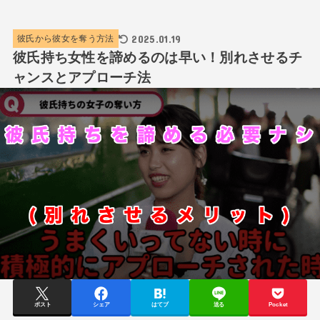
2025.01.19
彼氏から彼女を奪う方法
彼氏持ち女性を諦めるのは早い！別れさせるチ
ャンスとアプローチ法
ポスト
シェア
はてブ
送る
Pocket