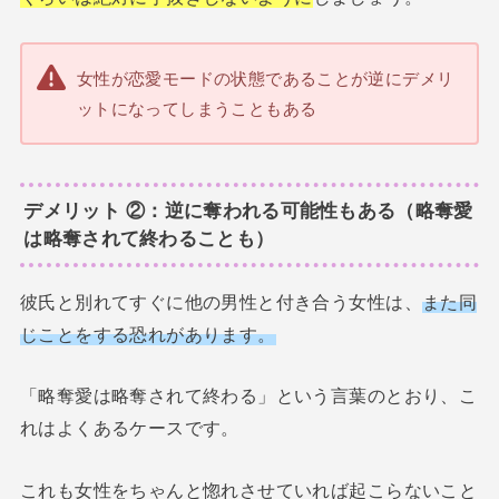
女性が恋愛モードの状態であることが逆にデメリ
ットになってしまうこともある
デメリット ②：逆に奪われる可能性もある（略奪愛
は略奪されて終わることも）
彼氏と別れてすぐに他の男性と付き合う女性は、
また同
じことをする恐れがあります。
「略奪愛は略奪されて終わる」という言葉のとおり、こ
れはよくあるケースです。
これも女性をちゃんと惚れさせていれば起こらないこと