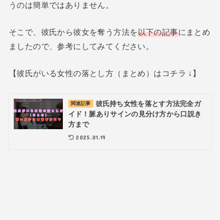
うのは簡単ではありません。
そこで、彼氏から彼女を奪う方法を
以下の記事
にまとめ
ましたので、参考にしてみてください。
【彼氏がいる女性の落とし方（まとめ）はコチラ ↓】
彼氏持ち女性を落とす方法完全ガ
関連記事
イド！脈ありサインの見分け方から口説き
方まで
2025.01.19