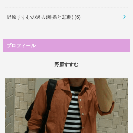
野原すすむの過去(離婚と悲劇)
(6)
プロフィール
野原すすむ