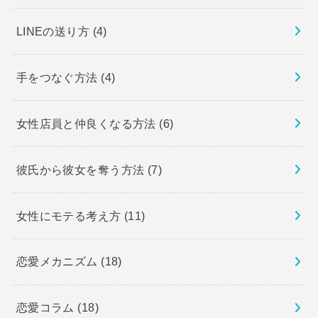
LINEの送り方
(4)
手をつなぐ方法
(4)
女性店員と仲良くなる方法
(6)
彼氏から彼女を奪う方法
(7)
女性にモテる考え方
(11)
恋愛メカニズム
(18)
恋愛コラム
(18)