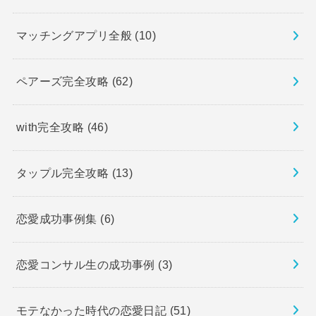
マッチングアプリ全般
(10)
ペアーズ完全攻略
(62)
with完全攻略
(46)
タップル完全攻略
(13)
恋愛成功事例集
(6)
恋愛コンサル生の成功事例
(3)
モテなかった時代の恋愛日記
(51)