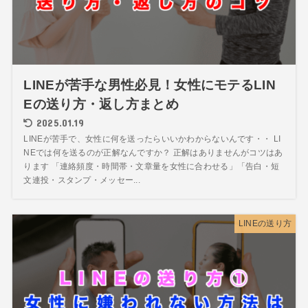
LINEが苦手な男性必見！女性にモテるLIN
Eの送り方・返し方まとめ
2025.01.19
LINEが苦手で、女性に何を送ったらいいかわからないんです・・ LI
NEでは何を送るのが正解なんですか？ 正解はありませんがコツはあ
ります 「連絡頻度・時間帯・文章量を女性に合わせる」「告白・短
文連投・スタンプ・メッセー...
LINEの送り方