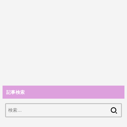
記事検索
検
索: