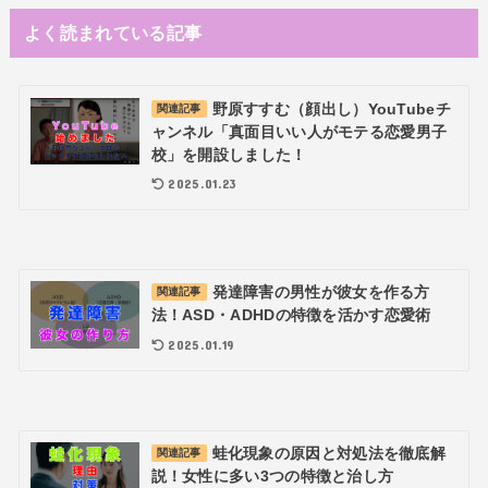
よく読まれている記事
野原すすむ（顔出し）YouTubeチ
関連記事
ャンネル「真面目いい人がモテる恋愛男子
校」を開設しました！
2025.01.23
発達障害の男性が彼女を作る方
関連記事
法！ASD・ADHDの特徴を活かす恋愛術
2025.01.19
蛙化現象の原因と対処法を徹底解
関連記事
説！女性に多い3つの特徴と治し方