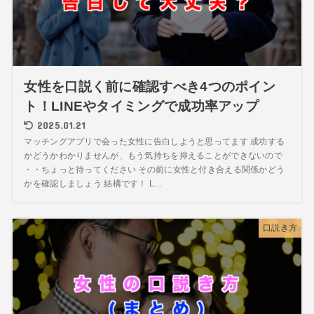
女性を口説く前に確認すべき4つのポイン
ト！LINEやタイミングで成功率アップ
2025.01.21
マッチングアプリで会った女性に告白しようと思ってます 成功する
かどうかわかりませんが、もう気持ちを抑えることができないので
・・ちょっと待ってください その前に女性と付き合える関係かどう
かを確認しましょう 結構です！ L...
口説き方