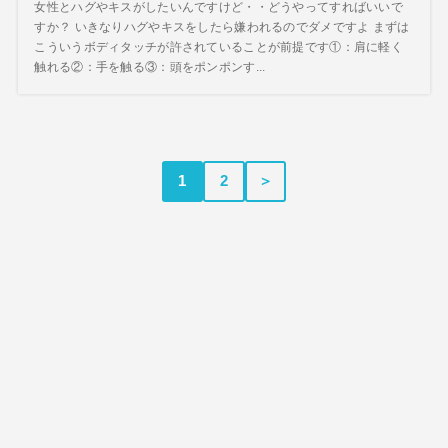
女性とハグやキスがしたいんですけど・・どうやってすればいいで
すか？ いきなりハグやキスをしたら嫌われるのでダメですよ まずは
こういうボディタッチが許されていることが前提です①：肩に軽く
触れる②：手を触る③：頭をポンポンす...
1
2
＞