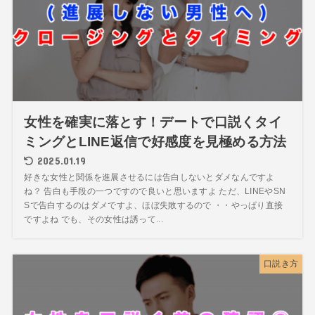
女性を確実に落とす！デートで口説くタイ
ミングとLINE返信で好感度を見極める方法
2025.01.19
好きな女性と関係を進展させるには告白しないとダメなんですよ
ね？ 告白も手段の一つですので良いと思いますよ ただ、LINEやSN
Sで告白するのはダメですよ、ほぼ失敗するので ・・やっぱり直接
ですよね でも、その女性は誘って...
口説き方