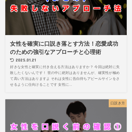
女性を確実に口説き落とす方法！恋愛成功
のための強引なアプローチと心理術
2025.01.21
好きな女性と確実に付き合える方法はありますか？ 今回は絶対に失
敗したくないんです！ 世の中に絶対はありませんが、確実性が極め
て高い方法はありますよ それは女性に告白待ちアピールサインをさ
せるように仕向けることです 女性に...
口説き方