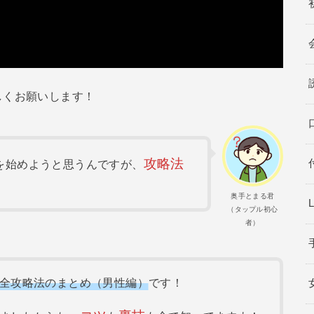
しくお願いします！
攻略法
）を始めようと思うんですが、
奥手とまる君
（タップル初心
者）
全攻略法のまとめ（男性編）
です！