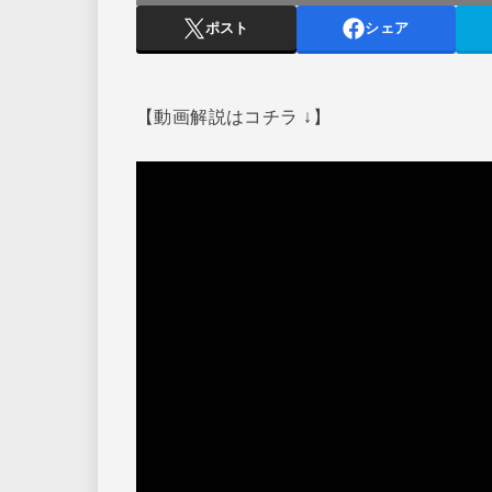
ポスト
シェア
【動画解説はコチラ ↓】