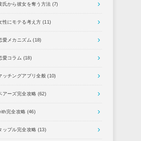
彼氏から彼女を奪う方法
(7)
女性にモテる考え方
(11)
恋愛メカニズム
(18)
恋愛コラム
(18)
マッチングアプリ全般
(10)
ペアーズ完全攻略
(62)
with完全攻略
(46)
タップル完全攻略
(13)