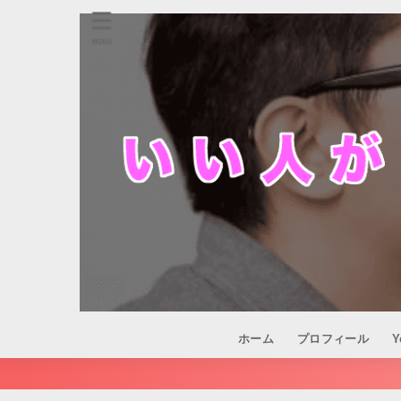
MENU
ホーム
プロフィール
Y