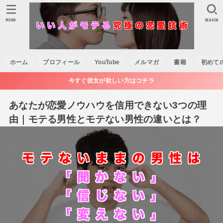
MENU
SEARCH
ホーム
プロフィール
YouTube
メルマガ
書籍
初めて
今すぐ彼女が欲しい方はコチラ
あなたが恋愛ノウハウを信用できない3つの理
由｜モテる男性とモテない男性の違いとは？