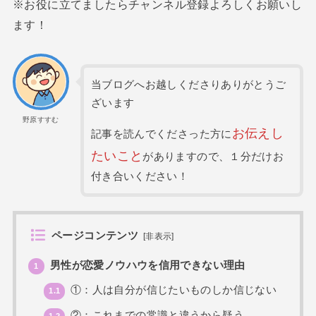
※お役に立てましたらチャンネル登録よろしくお願いし
ます！
当ブログへお越しくださりありがとうご
ざいます
野原すすむ
お伝えし
記事を読んでくださった方に
たいこと
がありますので、１分だけお
付き合いください！
ページコンテンツ
[
非表示
]
男性が恋愛ノウハウを信用できない理由
1
①：人は自分が信じたいものしか信じない
1.1
②：これまでの常識と違うから疑う
1.2