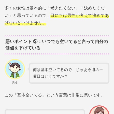
多くの女性は基本的に「考えたくない」「決めたくな
い」と思っているので、
日にちは男性が考えて決めてあ
げないといけません。
悪いポイント ②：いつでも空いてると言って自分の
価値を下げている
俺は基本空いてるので、じゃあ今週の土
曜日はどうですか？
男性
この「基本空いてる」という言葉は非常に悪いです。