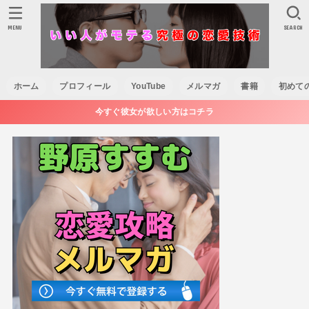
MENU
SEARCH
ホーム
プロフィール
YouTube
メルマガ
書籍
初めて
今すぐ彼女が欲しい方はコチラ