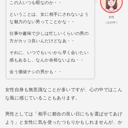
この人いつも暇なのか・・
ということは、女に相手にされないよう
女性
な魅力のない男ってことかな・・
（心の中）
仕事や趣味で少しは忙しいくらいの男の
方がカッコ良いんだけどなあ・・
それに、いつでもいいから早く会いたい
感もあるし、なんか余裕ないよね・・
会う価値ナシの男かも・・
女性自身も無意識なことが多いですが、心の中ではこん
な風に感じていることもあります。
男性としては「相手に都合の良い日にちを選ばせてあげ
よう」と女性に気を使ったつもりかもしれませんが、か