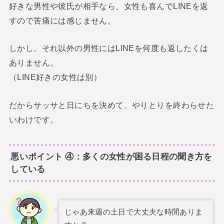
好きな男性や彼氏が相手なら、女性も喜んでLINEを返
すので苦痛には感じません。
しかし、それ以外の男性にはLINEを何度も返したくは
ありません。
（LINE好きの女性は別）
だからサッサと日にちを決めて、やりとりを終わらせた
いわけです。
悪いポイント ④：多くの女性が困る日程の聞き方を
している
じゃあ来週の土日で大丈夫な時間ありま