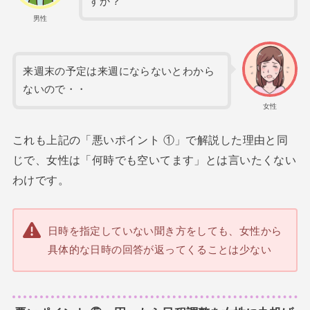
すか？
男性
来週末の予定は来週にならないとわから
ないので・・
女性
これも上記の「悪いポイント ①」で解説した理由と同
じで、女性は「何時でも空いてます」とは言いたくない
わけです。
日時を指定していない聞き方をしても、女性から
具体的な日時の回答が返ってくることは少ない