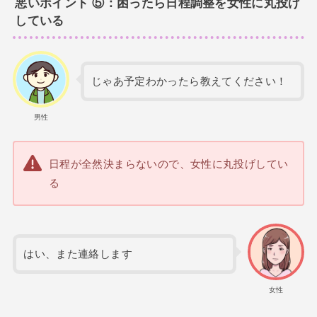
悪いポイント ⑤：困ったら日程調整を女性に丸投げ
している
じゃあ予定わかったら教えてください！
男性
日程が全然決まらないので、女性に丸投げしてい
る
はい、また連絡します
女性