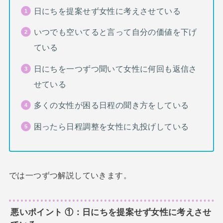
日にちを提案せず女性に考えさせている
いつでも空いてると言って自分の価値を下げ
ている
日にちを一つずつ聞いて女性に何回も返信さ
せている
多くの女性が困る日程の聞き方をしている
困ったら日程調整を女性に丸投げしている
では一つずつ解説していきます。
悪いポイント ①：日にちを提案せず女性に考えさせ