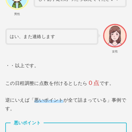
男性
はい、また連絡します
女性
・・以上です。
０点
この日程調整に点数を付けるとしたら
です。
逆にいえば「
悪いポイント
が全て詰まっている」事例で
す。
悪いポイント