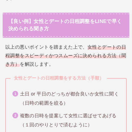
【良い例】女性とデートの日程調整をLINEで早く
決められる聞き方
以上の悪いポイントを踏まえた上で、
女性とデートの日
程調整をスピーディかつスムーズに決められる方法（聞
き方）
を解説します。
女性とデートの日程調整をする方法（手順）
土日 or 平日のどっちが都合良いか女性に聞く
（日時の範囲を絞る）
複数の日時を提案して女性に選ばせてあげる
（１回のやりとりで済むように）