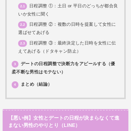
日程調整 ①：土日 or 平日のどっちが都合良
2.1
いか女性に聞く
日程調整 ②：複数の日時を提案して女性に
2.2
選ばせてあげる
日程調整 ③：最終決定した日時を女性に伝
2.3
えてあげる（ドタキャン防止）
デートの日程調整で決断力をアピールする（優
3
柔不断な男性はモテない）
まとめ（結論）
4
【悪い例】女性とデートの日程が決まらなくて進
まない男性のやりとり（LINE）