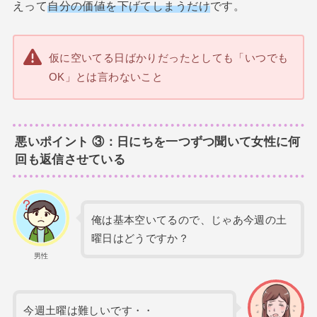
えって
自分の価値を下げてしまうだけ
です。
仮に空いてる日ばかりだったとしても「いつでも
OK」とは言わないこと
悪いポイント ③：日にちを一つずつ聞いて女性に何
回も返信させている
俺は基本空いてるので、じゃあ今週の土
曜日はどうですか？
男性
今週土曜は難しいです・・