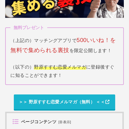
無料プレゼント
500いいね！を
（上記の）マッチングアプリで
無料で集められる裏技
を限定公開します！
（以下の）
野原すすむ恋愛メルマガ
に登録後すぐ
に知ることができます！
＞＞ 野原すすむ恋愛メルマガ（無料） ＜＜
ページコンテンツ
[
非表示
]