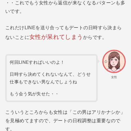
・・これでもう女性から返信が来なくなるパターンも多
いです。
これだけLINEを送り合ってもデートの日時すら決まら
女性が呆れてしまう
ないことに
からです。
何回LINEすればいいのよ！
日時すら決めてくれないなんて、どうせ
女性
仕事もできない男なんでしょうね
もう会う気が失せた・・
こういうところからも女性は「この男はアリかナシか」
を見極めてますので、デートの日程調整は重要なので
す。