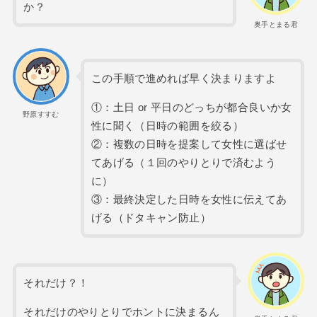
か？
奥手とまる君
この手順で進めれば早く決まりますよ
①：土日 or 平日のどっちが都合良いか女
野原すすむ
性に聞く（日時の範囲を絞る）
②：複数の日時を提案して女性に選ばせ
てあげる（１回のやりとりで済むよう
に）
③：最終決定した日時を女性に伝えてあ
げる（ドタキャン防止）
それだけ？！
それだけのやりとりでホントに決まるん