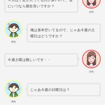
今月は予定が入ってる日が多いので、逆
にいつなら都合良いですか？
女性
俺は基本空いてるので、じゃあ今週の土
曜日はどうですか？
男性
今週土曜は難しいです・・
女性
じゃあ今週の日曜日は？
男性