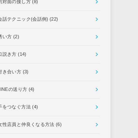
初対面の接し方
(8)
会話テクニック(会話例)
(22)
誘い方
(2)
口説き方
(14)
付き合い方
(3)
LINEの送り方
(4)
手をつなぐ方法
(4)
女性店員と仲良くなる方法
(6)