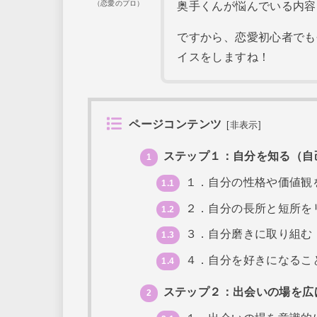
（恋愛のプロ）
奥手くんが悩んでいる内容
ですから、恋愛初心者でも
イスをしますね！
ページコンテンツ
[
非表示
]
ステップ１：自分を知る（自
1
１．自分の性格や価値観
1.1
２．自分の長所と短所を
1.2
３．自分磨きに取り組む
1.3
４．自分を好きになるこ
1.4
ステップ２：出会いの場を広
2