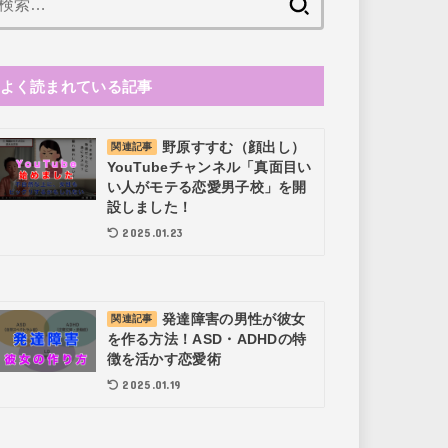
索:
よく読まれている記事
野原すすむ（顔出し）
関連記事
YouTubeチャンネル「真面目い
い人がモテる恋愛男子校」を開
設しました！
2025.01.23
発達障害の男性が彼女
関連記事
を作る方法！ASD・ADHDの特
徴を活かす恋愛術
2025.01.19