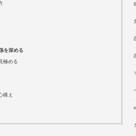
方
係を深める
見極める
心構え