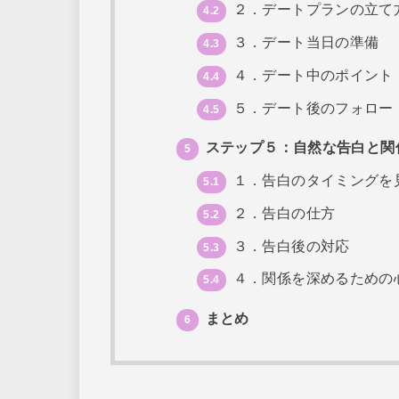
２．デートプランの立て
4.2
３．デート当日の準備
4.3
４．デート中のポイント
4.4
５．デート後のフォロー
4.5
ステップ５：自然な告白と関
5
１．告白のタイミングを
5.1
２．告白の仕方
5.2
３．告白後の対応
5.3
４．関係を深めるための
5.4
まとめ
6