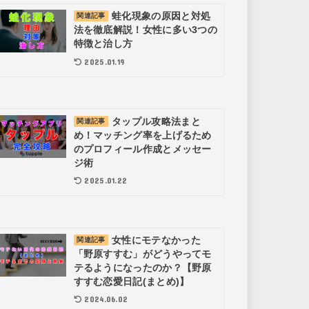
蛙化現象の原因と対処
関連記事
法を徹底解説！女性に多い3つの
特徴と治し方
2025.01.19
タップル攻略法まと
関連記事
め！マッチング率を上げるため
のプロフィール作成とメッセー
ジ術
2025.01.22
女性にモテなかった
関連記事
「野原すすむ」がどうやってモ
テるようになったのか？【野原
すすむ恋愛日記(まとめ)】
2024.06.02