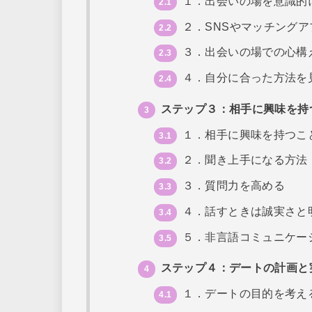
１．出会いの場を意識的
2.1
２．SNSやマッチングア
2.2
３．出会いの場での心構
2.3
４．自分に合った方法を
2.4
ステップ３：相手に興味を持
3
１．相手に興味を持つこ
3.1
２．聞き上手になる方法
3.2
３．質問力を高める
3.3
４．話すときは誠実さと
3.4
５．非言語コミュニケー
3.5
ステップ４：デートの計画と
4
１．デートの目的を考え
4.1