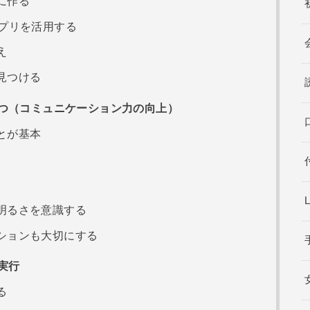
に作る
プリを活用する
え
見つける
つ（コミュニケーション力の向上）
とが基本
明るさを意識する
ションも大切にする
実行
る