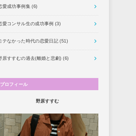
恋愛成功事例集
(6)
恋愛コンサル生の成功事例
(3)
モテなかった時代の恋愛日記
(51)
野原すすむの過去(離婚と悲劇)
(6)
プロフィール
野原すすむ