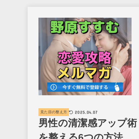
2025.04.07
見た目の整え方
男性の清潔感アップ術
を整える6つの方法