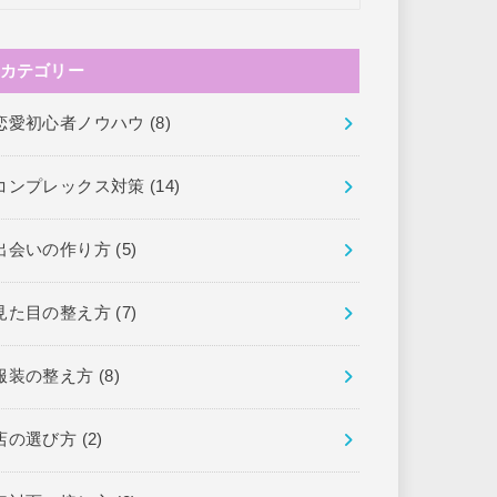
カテゴリー
恋愛初心者ノウハウ
(8)
コンプレックス対策
(14)
出会いの作り方
(5)
見た目の整え方
(7)
服装の整え方
(8)
店の選び方
(2)