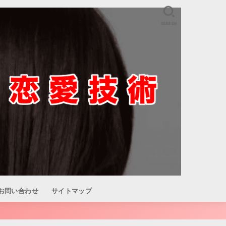
SEARCH
お問い合わせ
サイトマップ