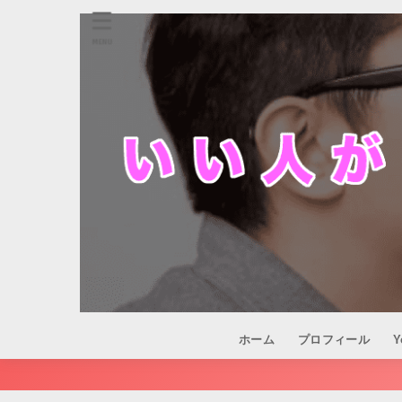
MENU
ホーム
プロフィール
Y