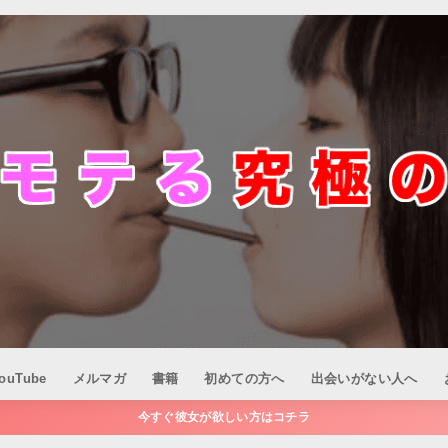
ouTube
メルマガ
書籍
初めての方へ
出会いがない人へ
今すぐ彼女が欲しい方はコチラ