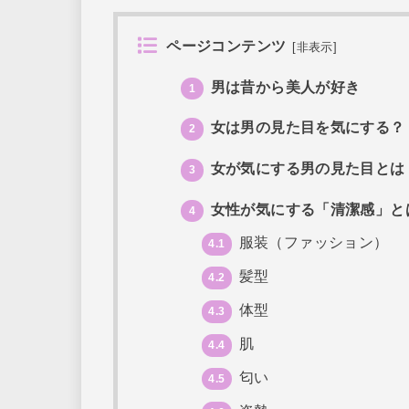
ページコンテンツ
[
非表示
]
男は昔から美人が好き
1
女は男の見た目を気にする？
2
女が気にする男の見た目とは
3
女性が気にする「清潔感」と
4
服装（ファッション）
4.1
髪型
4.2
体型
4.3
肌
4.4
匂い
4.5