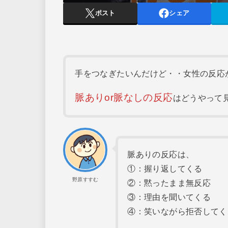
ポスト
シェア
手をつなぎたいんだけど・・女性の反応
脈ありor脈なしの反応
はどうやって
脈ありの反応は、
①：握り返してくる
野原すすむ
②：黙ったまま無反応
③：理由を聞いてくる
④：笑いながら拒否してく