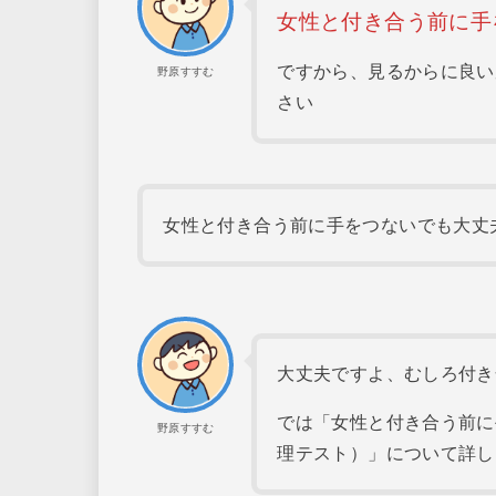
女性と付き合う前
に手
ですから、見るからに良い
野原すすむ
さい
女性と付き合う前に手をつないでも大丈
大丈夫ですよ、むしろ付き
では「女性と付き合う前に
野原すすむ
理テスト）」について詳し