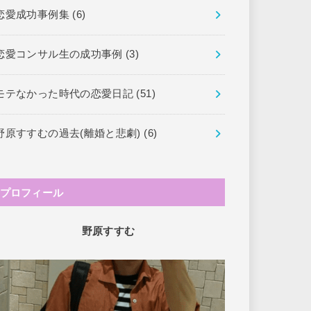
恋愛成功事例集
(6)
恋愛コンサル生の成功事例
(3)
モテなかった時代の恋愛日記
(51)
野原すすむの過去(離婚と悲劇)
(6)
プロフィール
野原すすむ