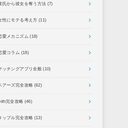
彼氏から彼女を奪う方法
(7)
女性にモテる考え方
(11)
恋愛メカニズム
(18)
恋愛コラム
(18)
マッチングアプリ全般
(10)
ペアーズ完全攻略
(62)
with完全攻略
(46)
タップル完全攻略
(13)