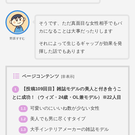
そうです、ただ真面目な女性相手でもバ
カになることは大事だったりします
野原すすむ
それによって生じるギャップが効果を発
揮した話でもあります
ページコンテンツ
[
非表示
]
【投稿109回目】雑誌モデルの美人と付き合うこ
1
とに成功！（ウィズ・24歳・OL兼モデル）※22人目
可愛いのにいいね数が少ない女性
1.1
美人でも男に尽くすタイプ
1.2
大手インテリアメーカーの雑誌モデル
1.3