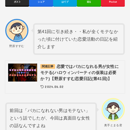
ポスト
シェア
はてブ
送る
Pocket
第41回に引き続き・・私が全くモテなか
った頃に付けていた恋愛活動の日記を紹
介します
野原すすむ
恋愛ではバカになれる男が女性に
関連記事
モテる(ハロウィンパーティの仮装は必要
か？)【野原すすむ恋愛日記(第41回)】
2024.06.02
前回は「バカになれない男はモテない」
という話でしたが、今回は真面目な女性
の話なんですよね
奥手とまる君