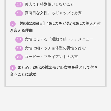
美人でも特別扱いしないこと
1.4
真面目な女性にもギャップは必要
1.5
【投稿110回目】40代のチビ男が20代の美人と付
2
き合える理由
女性にモテる「運動と筋トレ」メニュー
2.1
女性は細マッチョ体型の男性を好む
2.2
コービー・ブライアントの名言
2.3
まとめ：20代の雑誌モデル女性を落として付き
3
合うことに成功