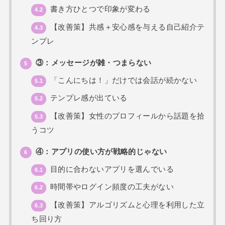
書き方ひとつで印象が変わる
4.2
【改善策】共感＋安心感を与える自己紹介テ
4.3
ンプレ
③：メッセージが雑・つまらない
5
「こんにちは！」だけでは会話が続かない
5.1
テンプレ感が出ている
5.2
【改善策】女性のプロフィールから話題を拾
5.3
うコツ
④：アプリの使い方が戦略的じゃない
6
目的に合わないアプリを選んでいる
6.1
時間帯やログイン頻度の工夫がない
6.2
【改善策】アルゴリズムと心理を利用した立
6.3
ち回り方