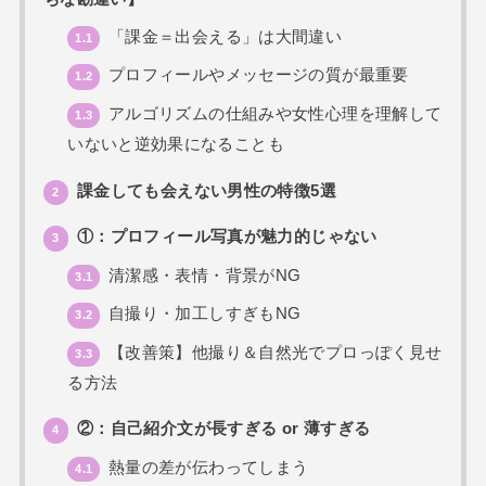
「課金＝出会える」は大間違い
1.1
プロフィールやメッセージの質が最重要
1.2
アルゴリズムの仕組みや女性心理を理解して
1.3
いないと逆効果になることも
課金しても会えない男性の特徴5選
2
①：プロフィール写真が魅力的じゃない
3
清潔感・表情・背景がNG
3.1
自撮り・加工しすぎもNG
3.2
【改善策】他撮り＆自然光でプロっぽく見せ
3.3
る方法
②：自己紹介文が長すぎる or 薄すぎる
4
熱量の差が伝わってしまう
4.1