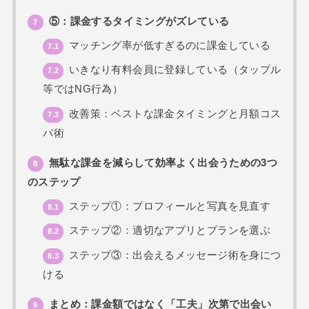
⑤：課金するタイミングがズレている
7
マッチング率が低すぎるのに課金している
7.1
いきなり有料会員に登録している（タップル
7.2
等ではNG行為）
改善策：ベストな課金タイミングと月額コス
7.3
パ術
無駄な課金を減らして効率よく出会うための3つ
8
のステップ
ステップ①：プロフィールと写真を見直す
8.1
ステップ②：適切なアプリとプランを選ぶ
8.2
ステップ③：出会えるメッセージ術を身につ
8.3
ける
まとめ：課金額ではなく「工夫」次第で出会い
9