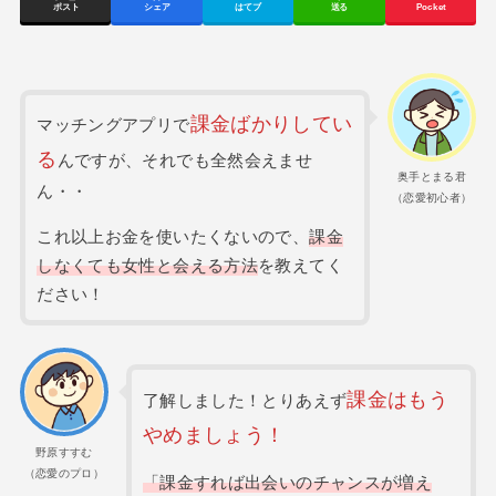
ポスト
シェア
はてブ
送る
Pocket
課金ばかりしてい
マッチングアプリで
る
んですが、それでも全然会えませ
奥手とまる君
ん・・
（恋愛初心者）
これ以上お金を使いたくないので、
課金
しなくても女性と会える方法
を教えてく
ださい！
課金はもう
了解しました！とりあえず
やめましょう！
野原すすむ
（恋愛のプロ）
「課金すれば出会いのチャンスが増え