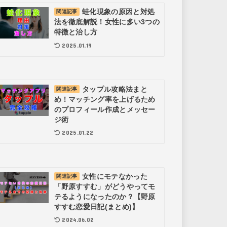
蛙化現象の原因と対処
関連記事
法を徹底解説！女性に多い3つの
特徴と治し方
2025.01.19
タップル攻略法まと
関連記事
め！マッチング率を上げるため
のプロフィール作成とメッセー
ジ術
2025.01.22
女性にモテなかった
関連記事
「野原すすむ」がどうやってモ
テるようになったのか？【野原
すすむ恋愛日記(まとめ)】
2024.06.02