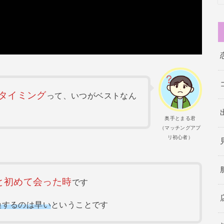
るタイミング
って、いつがベストなん
奥手とまる君
（マッチングアプ
リ初心者）
と初めて会った時
です
換するのは早い
ということです