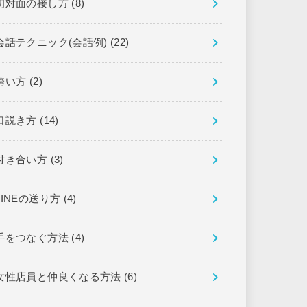
初対面の接し方
(8)
会話テクニック(会話例)
(22)
誘い方
(2)
口説き方
(14)
付き合い方
(3)
LINEの送り方
(4)
手をつなぐ方法
(4)
女性店員と仲良くなる方法
(6)