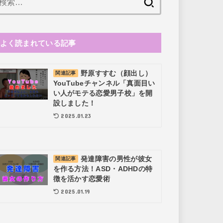
索:
よく読まれている記事
野原すすむ（顔出し）
関連記事
YouTubeチャンネル「真面目い
い人がモテる恋愛男子校」を開
設しました！
2025.01.23
発達障害の男性が彼女
関連記事
を作る方法！ASD・ADHDの特
徴を活かす恋愛術
2025.01.19