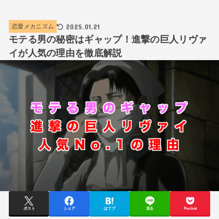
2025.01.21
恋愛メカニズム
モテる男の秘密はギャップ！進撃の巨人リヴァ
イが人気の理由を徹底解説
ポスト
シェア
はてブ
送る
Pocket