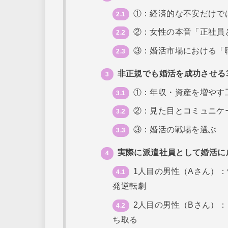
①：経済的な不安だけで
2.1
②：女性の本音「正社員
2.2
③：婚活市場における「
2.3
非正規でも婚活を成功させる
3
①：年収・資産を増やす
3.1
②：見た目とコミュニケ
3.2
③：婚活の戦場を選ぶ
3.3
実際に派遣社員として婚活に
4
1人目の男性（Aさん）
4.1
発逆転劇
2人目の男性（Bさん）
4.2
ち取る