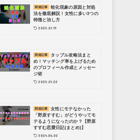
蛙化現象の原因と対処
関連記事
法を徹底解説！女性に多い3つの
特徴と治し方
2025.01.19
タップル攻略法まと
関連記事
め！マッチング率を上げるため
のプロフィール作成とメッセー
ジ術
2025.01.22
女性にモテなかった
関連記事
「野原すすむ」がどうやってモ
テるようになったのか？【野原
すすむ恋愛日記(まとめ)】
2024.06.02