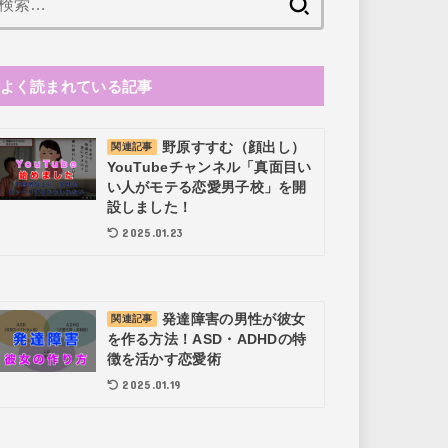
索:
よく読まれている記事
野原すすむ（顔出し）
関連記事
YouTubeチャンネル「真面目い
い人がモテる恋愛男子校」を開
設しました！
2025.01.23
発達障害の男性が彼女
関連記事
を作る方法！ASD・ADHDの特
徴を活かす恋愛術
2025.01.19