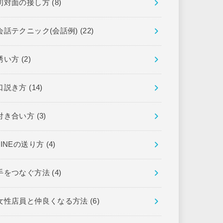
初対面の接し方
(8)
会話テクニック(会話例)
(22)
誘い方
(2)
口説き方
(14)
付き合い方
(3)
LINEの送り方
(4)
手をつなぐ方法
(4)
女性店員と仲良くなる方法
(6)