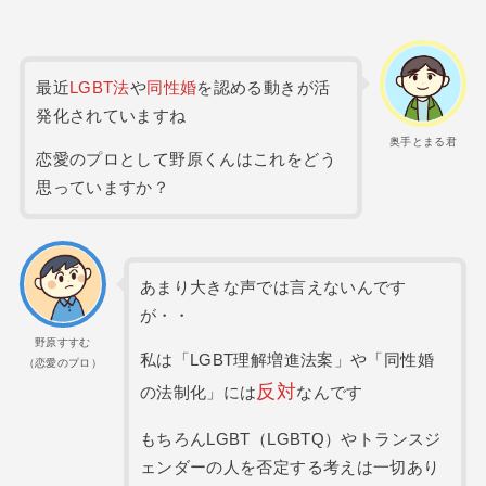
最近
LGBT法
や
同性婚
を認める動きが活
発化されていますね
奥手とまる君
恋愛のプロとして野原くんはこれをどう
思っていますか？
あまり大きな声では言えないんです
が・・
野原すすむ
私は「LGBT理解増進法案」や「同性婚
（恋愛のプロ）
反対
の法制化」には
なんです
もちろんLGBT（LGBTQ）やトランスジ
ェンダーの人を否定する考えは一切あり