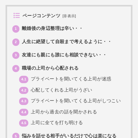
ページコンテンツ
[
非表示
]
離婚後の身辺整理は辛い・・
1
人生に絶望して自殺まで考えるように・・
2
友達にも親にも誰にも相談できない・・
3
職場の上司から心配される
4
プライベートを聞いてくる上司が迷惑
4.1
心配してくれる上司がうざい
4.2
プライベートを聞いてくる上司がしつこい
4.3
上司から過去の話を聞かされる
4.4
上司に全てを打ち明ける
4.5
悩みを話せる相手がいるだけで心は楽になる
5