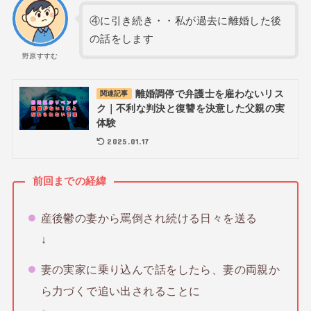
④に引き続き・・私が過去に離婚した後
の話をします
野原すすむ
離婚調停で弁護士を雇わないリス
関連記事
ク｜不利な判決と復讐を決意した父親の実
体験
2025.01.17
前回までの経緯
産後鬱の妻から罵倒され続ける日々を送る
↓
妻の実家に乗り込んで話をしたら、妻の両親か
ら力づくで追い出されることに