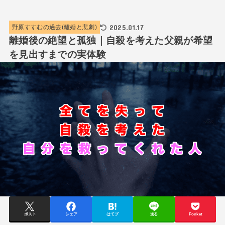
2025.01.17
野原すすむの過去(離婚と悲劇)
離婚後の絶望と孤独｜自殺を考えた父親が希望
を見出すまでの実体験
ポスト
シェア
はてブ
送る
Pocket