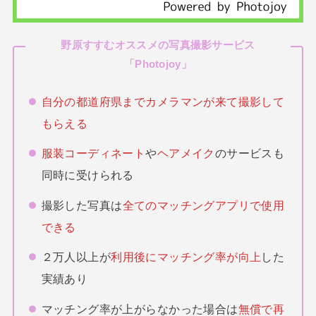
野原すすむオススメの写真撮影サービス
「
Photojoy
」
自分の都道府県までカメラマンが来て撮影して
もらえる
服装コーディネート
や
ヘアメイク
のサービスも
同時に受けられる
撮影した写真は
全てのマッチングアプリで使用
できる
２万人以上が
利用後にマッチング率が向上
した
実績あり
マッチング率が上がらなかった場合は
無償で再