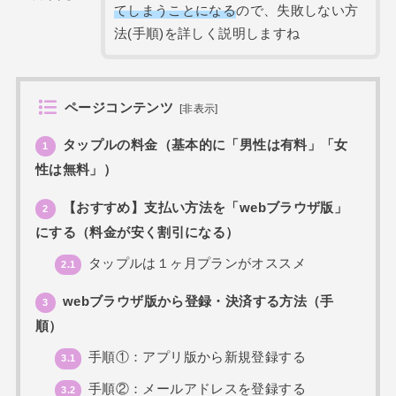
てしまうことになる
ので、失敗しない方
法(手順)を詳しく説明しますね
ページコンテンツ
[
非表示
]
タップルの料金（基本的に「男性は有料」「女
1
性は無料」）
【おすすめ】支払い方法を「webブラウザ版」
2
にする（料金が安く割引になる）
タップルは１ヶ月プランがオススメ
2.1
webブラウザ版から登録・決済する方法（手
3
順）
手順①：アプリ版から新規登録する
3.1
手順②：メールアドレスを登録する
3.2