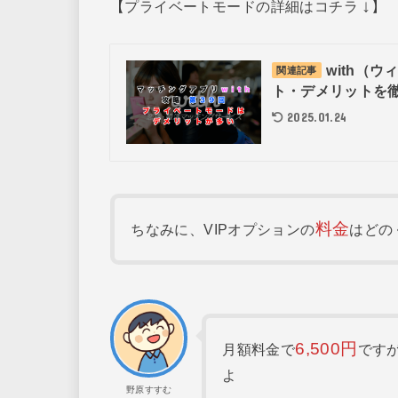
↓
【プライベートモードの詳細はコチラ
】
with（
関連記事
ト・デメリットを
2025.01.24
料金
ちなみに、VIPオプションの
はどの
6,500円
月額料金で
です
よ
野原すすむ