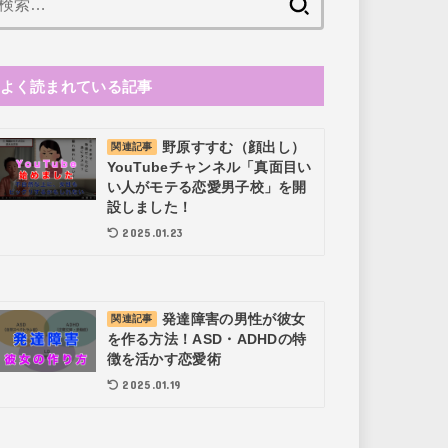
索:
よく読まれている記事
野原すすむ（顔出し）
関連記事
YouTubeチャンネル「真面目い
い人がモテる恋愛男子校」を開
設しました！
2025.01.23
発達障害の男性が彼女
関連記事
を作る方法！ASD・ADHDの特
徴を活かす恋愛術
2025.01.19