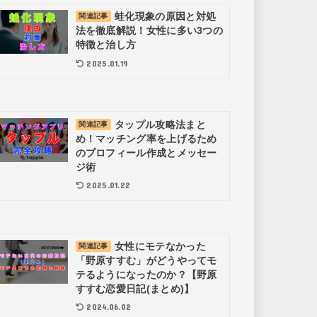
蛙化現象の原因と対処
関連記事
法を徹底解説！女性に多い3つの
特徴と治し方
2025.01.19
タップル攻略法まと
関連記事
め！マッチング率を上げるため
のプロフィール作成とメッセー
ジ術
2025.01.22
女性にモテなかった
関連記事
「野原すすむ」がどうやってモ
テるようになったのか？【野原
すすむ恋愛日記(まとめ)】
2024.06.02