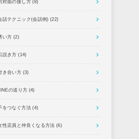
初対面の接し方
(8)
会話テクニック(会話例)
(22)
誘い方
(2)
口説き方
(14)
付き合い方
(3)
LINEの送り方
(4)
手をつなぐ方法
(4)
女性店員と仲良くなる方法
(6)