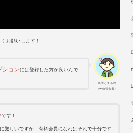
しくお願いします！
プション
には登録した方が良いんで
奥手とまる君
（with初心者）
い
です！
に厳しいですが、有料会員になればそれで十分です