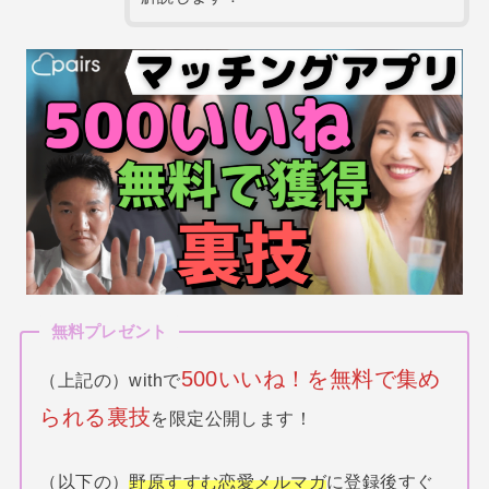
無料プレゼント
500いいね！を無料で集め
（上記の）withで
られる裏技
を限定公開します！
（以下の）
野原すすむ恋愛メルマガ
に登録後すぐ