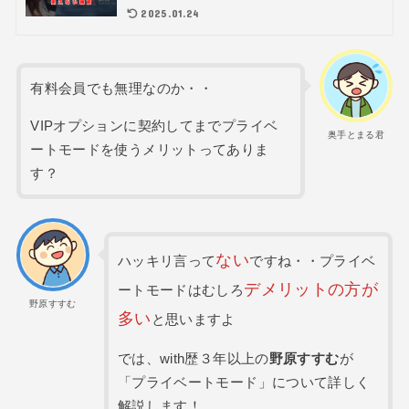
2025.01.24
有料会員でも無理なのか・・
VIPオプションに契約してまでプライベ
奥手とまる君
ートモードを使うメリットってありま
す？
ない
ハッキリ言って
ですね・・プライベ
デメリットの方が
ートモードはむしろ
野原すすむ
多い
と思いますよ
では、with歴３年以上の
野原すすむ
が
「プライベートモード」について詳しく
解説します！