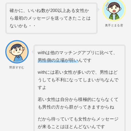
確かに、いいね数が200以上ある女性か
ら最初のメッセージを送ってきたことは
ないかも・・
奥手とまる君
withは他のマッチングアプリに比べて、
男性側の立場が弱い
んです
野原すすむ
withには若い女性が多いので、男性はど
うしても不利になってしまいがちなんで
すよ
若い女性は自分から積極的にならなくて
も男性の方から群がってきますからね
だから待っていても女性からメッセージ
が来ることはほとんどないんです