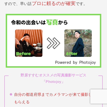
プロに頼るのが確実
すので、早い話
です。
野原すすむオススメの写真撮影サービス
「
Photojoy
」
自分の都道府県までカメラマンが来て撮影して
もらえる