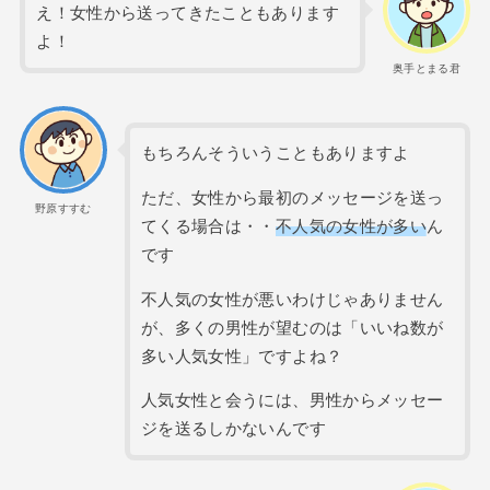
え！女性から送ってきたこともあります
よ！
奥手とまる君
もちろんそういうこともありますよ
ただ、女性から最初のメッセージを送っ
野原すすむ
てくる場合は・・
不人気の女性が多い
ん
です
不人気の女性が悪いわけじゃありません
が、多くの男性が望むのは「いいね数が
多い人気女性」ですよね？
人気女性と会うには、男性からメッセー
ジを送るしかないんです