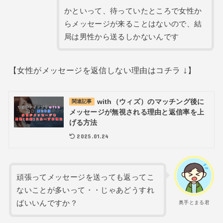
かといって、待っていたところで女性か
らメッセージが来ることはないので、結
局は男性から送るしかないんです
↓
【女性がメッセージを返信しない理由はコチラ
】
with（ウィズ）のマッチング後に
関連記事
メッセージが無視される理由と返信率を上
げる方法
2025.01.24
頑張ってメッセージを送っても返ってこ
ないことが多いって・・じゃあどうすれ
ばいいんですか？
奥手とまる君