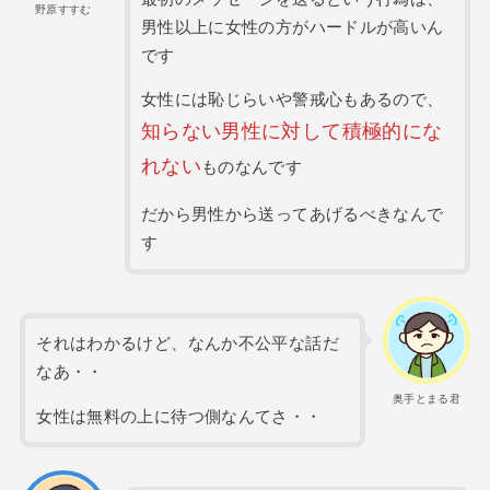
野原すすむ
男性以上に女性の方がハードルが高いん
です
女性には恥じらいや警戒心もあるので、
知らない男性に対して積極的にな
れない
ものなんです
だから男性から送ってあげるべきなんで
す
それはわかるけど、なんか不公平な話だ
なあ・・
奥手とまる君
女性は無料の上に待つ側なんてさ・・