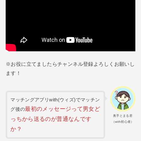
※お役に立てましたらチャンネル登録よろしくお願いし
ます！
マッチングアプリwith(ウィズ)でマッチン
最初のメッセージって男女ど
グ後の
奥手とまる君
っちから送るのが普通なんです
（with初心者）
か？