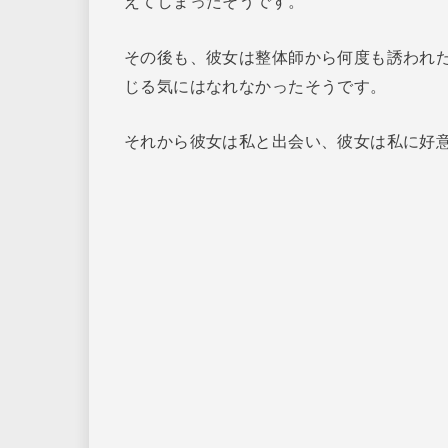
えてしまったそうです。
その後も、彼女は整体師から何度も誘われた
じる気にはなれなかったそうです。
それから彼女は私と出会い、彼女は私に好