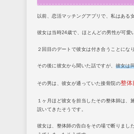
以前、恋活マッチングアプリで、私はある
彼女は当時24歳で、ほとんどの男性が可愛
２回目のデートで彼女は付き合うことにな
その後に彼女から聞いた話ですが、
彼女は
整体
その男は、彼女が通っていた接骨院の
１ヶ月ほど彼女を担当したその整体師は、
説いてきたそうです。
彼女は、整体師の告白をその場で断りまし