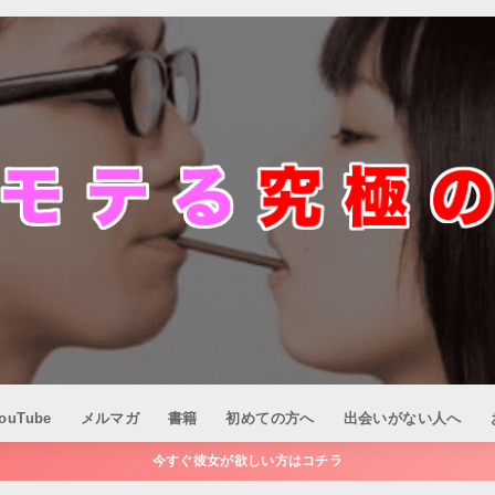
ouTube
メルマガ
書籍
初めての方へ
出会いがない人へ
今すぐ彼女が欲しい方はコチラ