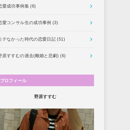
恋愛成功事例集
(6)
恋愛コンサル生の成功事例
(3)
モテなかった時代の恋愛日記
(51)
野原すすむの過去(離婚と悲劇)
(6)
プロフィール
野原すすむ