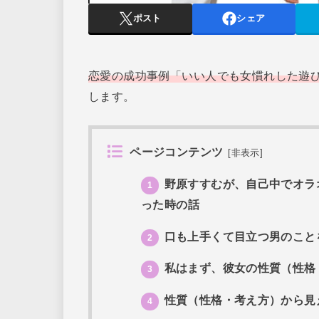
ポスト
シェア
恋愛の成功事例「いい人でも女慣れした遊
します。
ページコンテンツ
[
非表示
]
野原すすむが、自己中でオラ
1
った時の話
口も上手くて目立つ男のこと
2
私はまず、彼女の性質（性格
3
性質（性格・考え方）から見
4