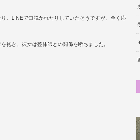
り、LINEで口説かれたりしていたそうですが、全く応
意を抱き、彼女は整体師との関係を断ちました。