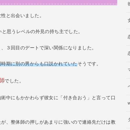
女性と出会いました。
いと思うレベルの外見の持ち主でした。
り、３回目のデートで深い関係になりました。
同時期に別の男からも口説かれていた
そうです。
師
でした。
施術中にもかかわらず彼女に「付き合おう」と言って口
たが、整体師の押しがあまりに強いので連絡先だけは教