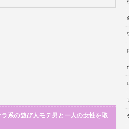
オラ系の遊び人モテ男と一人の女性を取