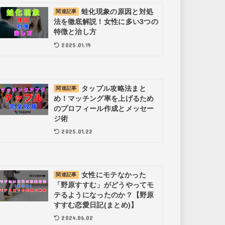
蛙化現象の原因と対処
関連記事
法を徹底解説！女性に多い3つの
特徴と治し方
2025.01.19
タップル攻略法まと
関連記事
め！マッチング率を上げるため
のプロフィール作成とメッセー
ジ術
2025.01.22
女性にモテなかった
関連記事
「野原すすむ」がどうやってモ
テるようになったのか？【野原
すすむ恋愛日記(まとめ)】
2024.06.02