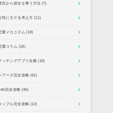
彼氏から彼女を奪う方法
(7)
女性にモテる考え方
(11)
恋愛メカニズム
(18)
恋愛コラム
(18)
マッチングアプリ全般
(10)
ペアーズ完全攻略
(62)
with完全攻略
(46)
タップル完全攻略
(13)