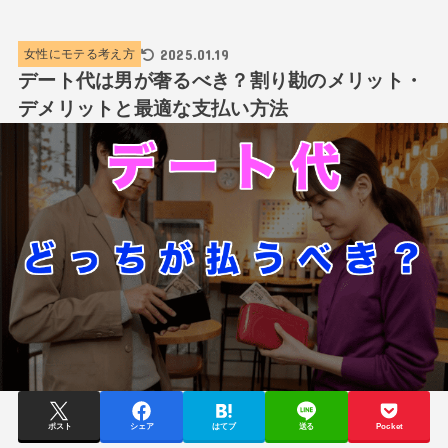
2025.01.19
女性にモテる考え方
デート代は男が奢るべき？割り勘のメリット・
デメリットと最適な支払い方法
ポスト
シェア
はてブ
送る
Pocket