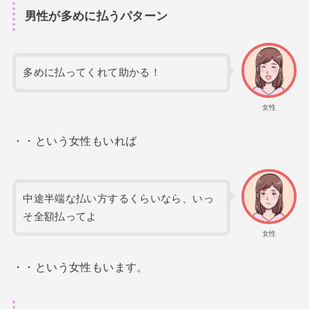
男性が多めに払うパターン
多めに払ってくれて助かる！
女性
・・という女性もいれば
中途半端な払い方するくらいなら、いっ
そ全額払ってよ
女性
・・という女性もいます。