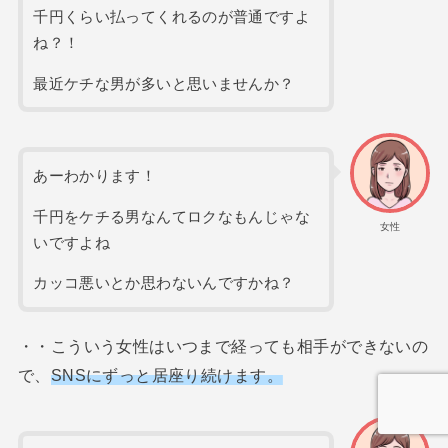
千円くらい払ってくれるのが普通ですよ
ね？！
最近ケチな男が多いと思いませんか？
あーわかります！
千円をケチる男なんてロクなもんじゃな
女性
いですよね
カッコ悪いとか思わないんですかね？
・・こういう女性はいつまで経っても相手ができないの
で、
SNSにずっと居座り続けます。