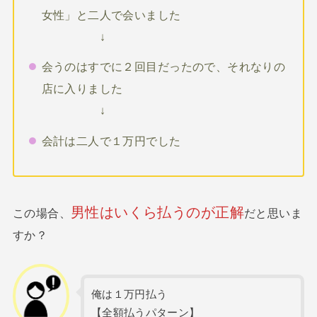
女性」と二人で会いました
↓
会うのはすでに２回目だったので、それなりの
店に入りました
↓
会計は二人で１万円でした
男性はいくら払うのが正解
この場合、
だと思いま
すか？
俺は１万円払う
【全額払うパターン】