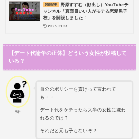
野原すすむ（顔出し）YouTubeチ
関連記事
ャンネル「真面目いい人がモテる恋愛男子
校」を開設しました！
2025.01.23
【デート代論争の正体】どういう女性が投稿して
いる？
自分のポリシーを貫けって言われて
も・・
デート代をケチったら大半の女性に嫌わ
男性
れるのでは？
それだと元も子もないぞ？