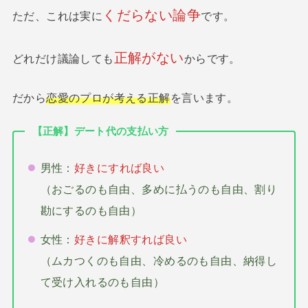
くだらない論争
ただ、これは実に
です。
正解がない
どれだけ議論しても
からです。
だから
恋愛のプロが考える正解
を言います。
【正解】デート代の支払い方
男性：
好きにすれば良い
（おごるのも自由、多めに払うのも自由、割り
勘にするのも自由）
女性：
好きに解釈すれば良い
（ムカつくのも自由、冷めるのも自由、納得し
て受け入れるのも自由）