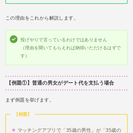
この理由をこれから解説します。
投げやりで言っているわけではありません
（理由を聞いてもらえれば納得いただけるはずで
す）
【例題①】普通の男女がデート代を支払う場合
まず例題を挙げます。
【例題】
マッチングアプリで「35歳の男性」が「35歳の