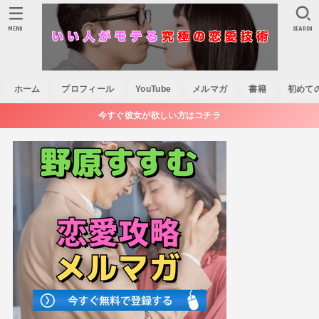
MENU
SEARCH
ホーム
プロフィール
YouTube
メルマガ
書籍
初めて
今すぐ彼女が欲しい方はコチラ