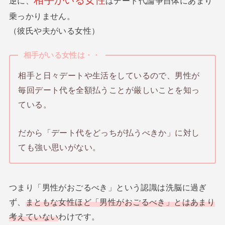
相手がいる女性
逆に、
はデート代論争自体にあまり
乗っかりません。
（彼氏や夫がいる女性）
相手がいる女性は・・
相手と日々デートや生活をしているので、男性が
毎回デート代を全額払うことが厳しいことを知っ
ている。
だから「デート代をどっちが払うべきか」に対し
ても強い思いがない。
つまり「男性がおごるべき」という認識は洗脳に過ぎ
ず、
まともな女性ほど「男性がおごるべき」とはあまり
考えていない
わけです。