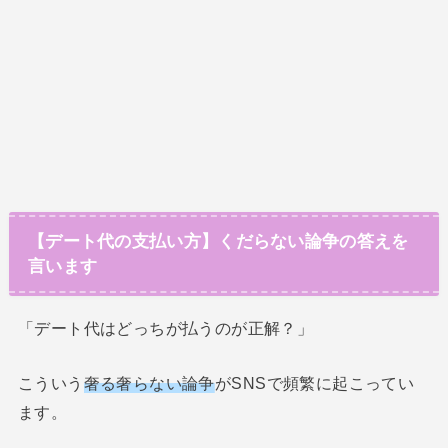
【デート代の支払い方】くだらない論争の答えを
言います
「デート代はどっちが払うのが正解？」
こういう
奢る奢らない論争
がSNSで頻繁に起こってい
ます。