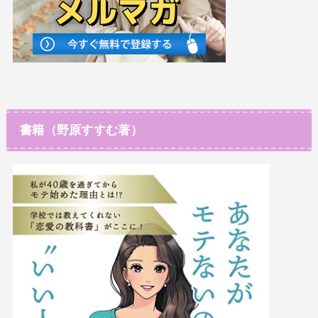
書籍（野原すすむ著）