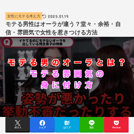
2025.01.19
女性にモテる考え方
モテる男性はオーラが違う？堂々・余裕・自
信・雰囲気で女性を惹きつける方法
ポスト
シェア
はてブ
送る
Pocket