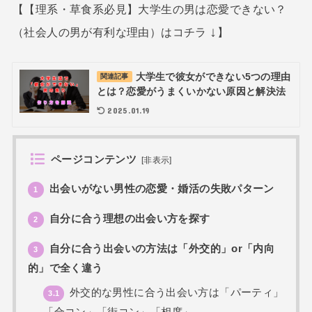
【【理系・草食系必見】大学生の男は恋愛できない？
↓
（社会人の男が有利な理由）はコチラ
】
大学生で彼女ができない5つの理由
関連記事
とは？恋愛がうまくいかない原因と解決法
2025.01.19
ページコンテンツ
[
非表示
]
出会いがない男性の恋愛・婚活の失敗パターン
1
自分に合う理想の出会い方を探す
2
自分に合う出会いの方法は「外交的」or「内向
3
的」で全く違う
外交的な男性に合う出会い方は「パーティ」
3.1