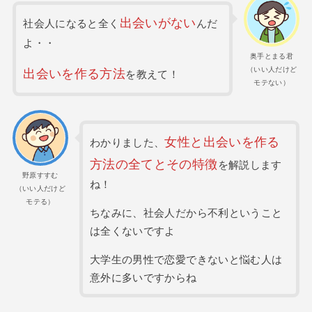
出会いがない
社会人になると全く
んだ
よ・・
奥手とまる君
（いい人だけど
出会いを作る方法
を教えて！
モテない）
女性と出会いを作る
わかりました、
方法の全てとその特徴
を解説します
野原すすむ
ね！
（いい人だけど
モテる）
ちなみに、社会人だから不利ということ
は全くないですよ
大学生の男性で恋愛できないと悩む人は
意外に多いですからね