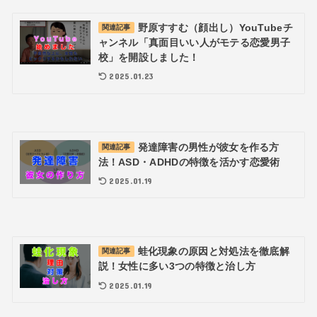
野原すすむ（顔出し）YouTubeチ
関連記事
ャンネル「真面目いい人がモテる恋愛男子
校」を開設しました！
2025.01.23
発達障害の男性が彼女を作る方
関連記事
法！ASD・ADHDの特徴を活かす恋愛術
2025.01.19
蛙化現象の原因と対処法を徹底解
関連記事
説！女性に多い3つの特徴と治し方
2025.01.19