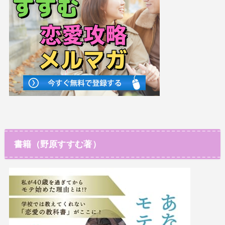
書籍（野原すすむ著）