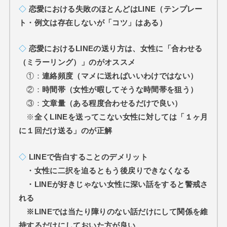
◇
恋愛における失敗のほとんどはLINE（テンプレー
ト・例文は存在しないが「コツ」はある）
◇
恋愛におけるLINEの送り方は、女性に「合わせる
（ミラーリング）」のがオススメ
①：
連絡頻度（マメに送ればいいわけではない）
②：
時間帯（女性が暇してそうな時間帯を狙う）
③：
文章量（ある程度合わせるだけで良い）
※
全くLINEを送ってこない女性に対しては「１ヶ月
に１回だけ送る」のが正解
◇
LINEで告白することのデメリット
・
女性に二択を迫るともう後戻りできなくな
る
・
LINEが好きじゃない女性に深い話をすると警戒さ
れる
※
LINEでは当たり障りのない話だけにして関係を維
持するだけにしておいた方が良い