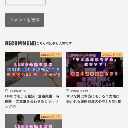
RECOMMEND
LINEの送り方
LINEの送り方
2025.01.19
2025.01.19
LINEでモテる秘訣：連絡頻度・時
マメな男は本当にモテる？女性に
間帯・文章量を合わせるミラーリ
好かれる連絡頻度の心理とNG行動
ング術
LINEの送り方