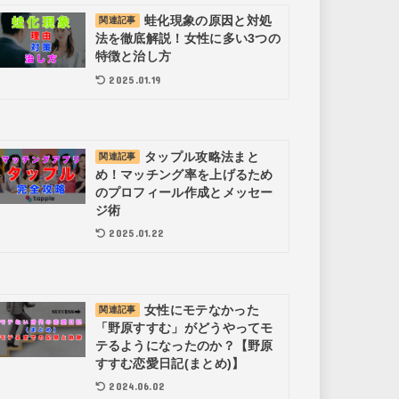
蛙化現象の原因と対処
関連記事
法を徹底解説！女性に多い3つの
特徴と治し方
2025.01.19
タップル攻略法まと
関連記事
め！マッチング率を上げるため
のプロフィール作成とメッセー
ジ術
2025.01.22
女性にモテなかった
関連記事
「野原すすむ」がどうやってモ
テるようになったのか？【野原
すすむ恋愛日記(まとめ)】
2024.06.02