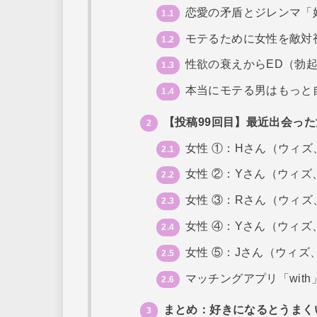
恋愛の矛盾とジレンマ「
1.1
モテるために女性を敵対
1.2
性欲の衰えからED（勃
1.3
本当にモテる男はもっと
1.4
【投稿99回目】最近出会っ
2
女性 ①：Hさん（ウィズ
2.1
女性 ②：Yさん（ウィズ
2.2
女性 ③：Rさん（ウィズ
2.3
女性 ④：Yさん（ウィズ
2.4
女性 ⑤：Jさん（ウィズ
2.5
マッチングアプリ「wit
2.6
まとめ：好きになるとうまく
3