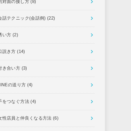
初対面の接し方
(8)
会話テクニック(会話例)
(22)
誘い方
(2)
口説き方
(14)
付き合い方
(3)
LINEの送り方
(4)
手をつなぐ方法
(4)
女性店員と仲良くなる方法
(6)