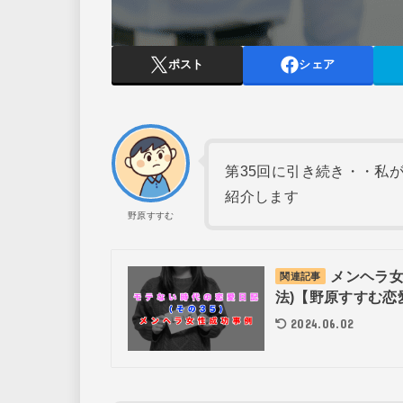
ポスト
シェア
第35回に引き続き・・私
紹介します
野原すすむ
メンヘラ女
関連記事
法)【野原すすむ恋愛
2024.06.02