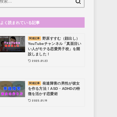
索:
よく読まれている記事
野原すすむ（顔出し）
関連記事
YouTubeチャンネル「真面目い
い人がモテる恋愛男子校」を開
設しました！
2025.01.23
発達障害の男性が彼女
関連記事
を作る方法！ASD・ADHDの特
徴を活かす恋愛術
2025.01.19