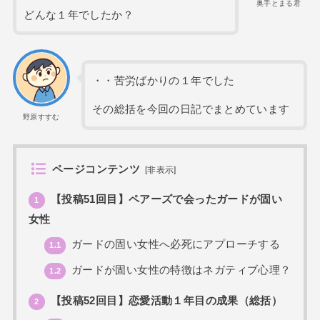
奥手とまる君
どんな１年でしたか？
・・苦労ばかりの１年でした
その総括を今回の日記でまとめています
野原すすむ
ページコンテンツ
[
非表示
]
【投稿51回目】ペアーズで会ったガードが固い
1
女性
ガードの固い女性へ必死にアプローチする
1.1
ガードが固い女性の特徴はネガティブ心理？
1.2
【投稿52回目】恋愛活動１年目の成果（総括）
2