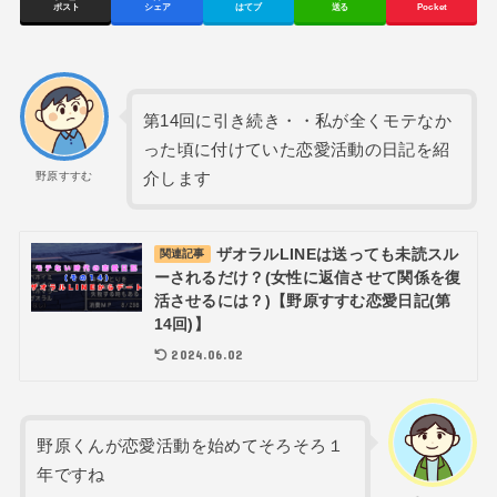
ポスト
シェア
はてブ
送る
Pocket
第14回に引き続き・・私が全くモテなか
った頃に付けていた恋愛活動の日記を紹
介します
野原すすむ
ザオラルLINEは送っても未読スル
関連記事
ーされるだけ？(女性に返信させて関係を復
活させるには？)【野原すすむ恋愛日記(第
14回)】
2024.06.02
野原くんが恋愛活動を始めてそろそろ１
年ですね