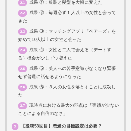
成果 ①：服装と髪型を大幅に変えた
2.1
成果 ②：毎週必ず１人以上の女性と会って
2.2
きた
成果 ③：マッチングアプリ「ペアーズ」を
2.3
始めて10人以上の女性と会った
成果 ④：女性と二人で会える（デートす
2.4
る）機会が少しずつ増えた
成果 ⑤：美人への苦手意識がなくなり緊張
2.5
せず普通に話せるようになった
成果 ⑥：３人の女性を落とすことに成功し
2.6
た
現時点における最大の弱点は「実績が少ない
2.7
ことによる自信のなさ」
【投稿53回目】恋愛の目標設定は必要？
3