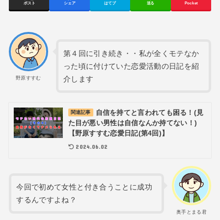
ポスト
シェア
はてブ
送る
Pocket
第４回に引き続き・・私が全くモテなか
った頃に付けていた恋愛活動の日記を紹
介します
野原すすむ
自信を持てと言われても困る！(見
関連記事
た目が悪い男性は自信なんか持てない！)
【野原すすむ恋愛日記(第4回)】
2024.06.02
今回で初めて女性と付き合うことに成功
するんですよね？
奥手とまる君