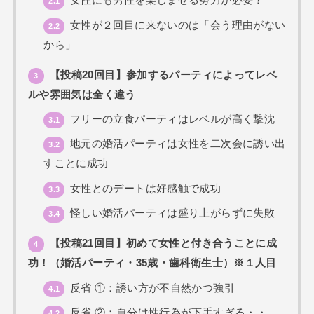
女性にも男性を楽しませる努力が必要？
2.1
女性が２回目に来ないのは「会う理由がない
2.2
から」
【投稿20回目】参加するパーティによってレベ
3
ルや雰囲気は全く違う
フリーの立食パーティはレベルが高く撃沈
3.1
地元の婚活パーティは女性を二次会に誘い出
3.2
すことに成功
女性とのデートは好感触で成功
3.3
怪しい婚活パーティは盛り上がらずに失敗
3.4
【投稿21回目】初めて女性と付き合うことに成
4
功！（婚活パーティ・35歳・歯科衛生士）※１人目
反省 ①：誘い方が不自然かつ強引
4.1
反省 ②：自分は性行為が下手すぎる・・
4.2