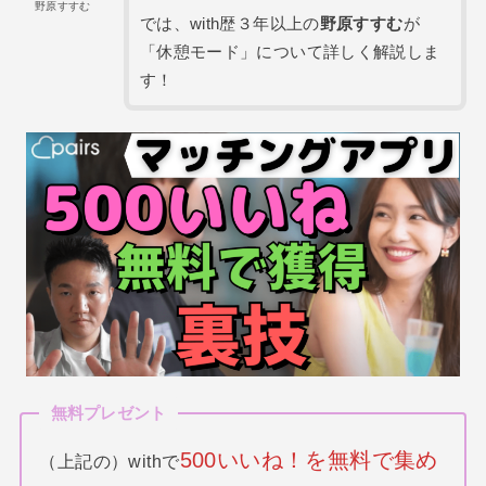
野原すすむ
では、with歴３年以上の
野原すすむ
が
「休憩モード」について詳しく解説しま
す！
無料プレゼント
500いいね！を無料で集め
（上記の）withで