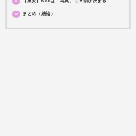
【重要】withは「写真」で８割が決まる
11
まとめ（結論）
12