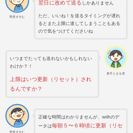
翌日に改めて送る
しかありません
ただ、いいね！を送るタイミングが遅れ
野原すすむ
るとまた上限に達してしまうこともある
ので気をつけてくださいね
いつまでたっても送れないかもしれない
わけか？！
奥手とまる君
上限はいつ
更新
（
リセット）され
るんですか？
正確な時間はわかりませんが、withのデ
毎朝５〜６時頃に
更新
（
リセ
ータは
野原すすむ