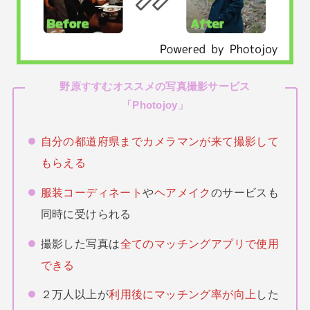
野原すすむオススメの写真撮影サービス
「
Photojoy
」
自分の都道府県までカメラマンが来て撮影して
もらえる
服装コーディネート
や
ヘアメイク
のサービスも
同時に受けられる
撮影した写真は
全てのマッチングアプリで使用
できる
２万人以上が
利用後にマッチング率が向上
した