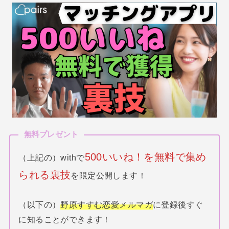
無料プレゼント
500いいね！を無料で集め
（上記の）withで
られる裏技
を限定公開します！
（以下の）
野原すすむ恋愛メルマガ
に登録後すぐ
に知ることができます！