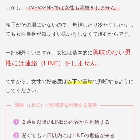
しかし、
LINEやSNSでは女性も演技をしません。
相手がその場にいないので、無視したり冷たくしたりし
ても女性自身が気まずい思いをしなくて済むからです。
興味のない男
一部例外もいますが、女性は基本的に
性には連絡（LINE）をしません。
ですから、女性の好感度は
以下の基準
で判断するように
してください。
連絡（LINE）で好感度を判断する基準
２通目以降のLINEの内容から判断する
遅くても２日以内にはLINEの返信が来る