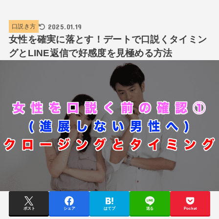
2025.01.19
口説き方
女性を確実に落とす！デートで口説くタイミン
グとLINE返信で好感度を見極める方法
ポスト
シェア
はてブ
送る
Pocket