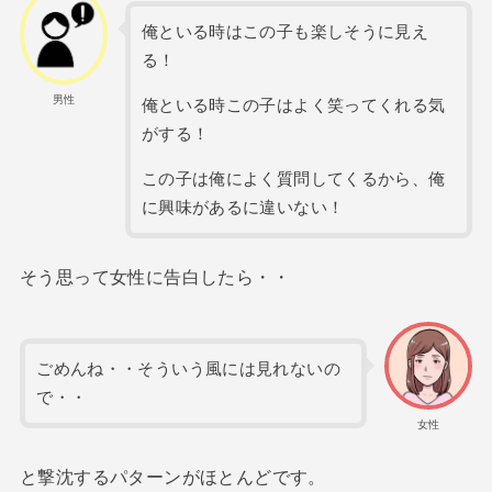
俺といる時はこの子も楽しそうに見え
る！
男性
俺といる時この子はよく笑ってくれる気
がする！
この子は俺によく質問してくるから、俺
に興味があるに違いない！
そう思って女性に告白したら・・
ごめんね・・そういう風には見れないの
で・・
女性
と撃沈するパターンがほとんどです。