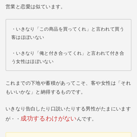
営業と恋愛は似ています。
・いきなり「この商品を買ってくれ」と言われて買う
客はほぼいない
・いきなり「俺と付き合ってくれ」と言われて付き合
う女性はほぼいない
これまでの下地や蓄積があってこそ、客や女性は「それ
もいいかな」と納得するものです。
いきなり告白したり口説いたりする男性がたまにいます
成功するわけがない
が・・
んです。