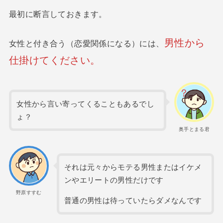
最初に断言しておきます。
男性から
女性と付き合う（恋愛関係になる）には、
仕掛けてください。
女性から言い寄ってくることもあるでし
ょ？
奥手とまる君
それは元々からモテる男性またはイケメ
ンやエリートの男性だけです
野原すすむ
普通の男性は待っていたらダメなんです