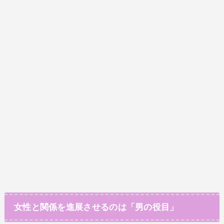
女性と関係を進展させるのは「男の役目」