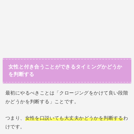
女性と付き合うことができるタイミングかどうか
を判断する
最初にやるべきことは「クロージングをかけて良い段階
かどうかを判断する」ことです。
つまり、
女性を口説いても大丈夫かどうかを判断する
わ
けです。