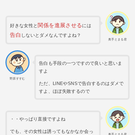
関係を進展させる
好きな女性と
には
告白
しないとダメなんですよね？
奥手とまる君
告白も手段の一つですので良いと思いま
すよ
野原すすむ
ただ、LINEやSNSで告白するのはダメで
すよ、ほぼ失敗するので
・・やっぱり直接ですよね
でも、その女性は誘ってもなかなか会っ
奥手とまる君