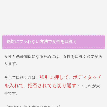
絶対にフラれない方法で女性を口説く
女性と恋愛関係になるためには、女性を口説く必要があ
ります。
強引に押して
ボディタッチ
そして口説く時は、
、
を入れて
拒否されても切り返す
、
・・これが大
事です。