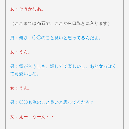
女：そうかなあ。
（ここまでは布石で、ここから口説きに入ります）
男：俺さ、◯◯のこと良いと思ってるんだよ。
女：うん。
男：気が合うしさ、話してて楽しいし、あと女っぽく
て可愛いしな。
女：うん。
男：◯◯も俺のこと良いと思ってるだろ？
女：えー、うーん・・