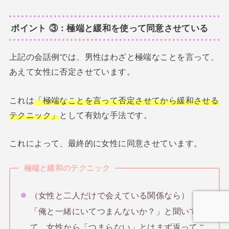
ポイント ③：極端と緩和を使って同意させている
上記の会話例では、男性はわざと極端なことを言って、
あえて女性に否定させています。
これは
「極端なことを言って否定させてから緩和させる
テクニック」
として有効な手法です。
これによって、最終的に女性に同意させています。
極端と緩和のテクニック
（女性と二人だけで会えている関係なら）
「俺と一緒にいてつまんないか？」と聞いてみ
て、女性から「つまらない」とはまず返ってこ