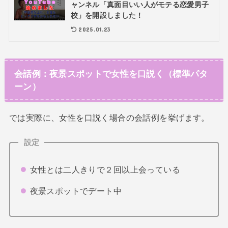
ャンネル「真面目いい人がモテる恋愛男子
校」を開設しました！
2025.01.23
会話例：夜景スポットで女性を口説く（標準パタ
ーン）
では実際に、女性を口説く場合の会話例を挙げます。
設定
女性とは二人きりで２回以上会っている
夜景スポットでデート中