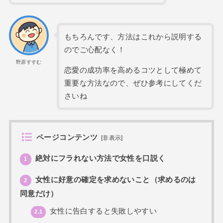
もちろんです、方法はこれから説明する
のでご心配なく！
野原すすむ
恋愛の成功率を高めるコツとして極めて
重要な方法なので、ぜひ参考にしてくだ
さいね
ページコンテンツ
[
非表示
]
絶対にフラれない方法で女性を口説く
1
女性に好意の確定を求めないこと（求めるのは
2
同意だけ）
女性に告白すると失敗しやすい
2.1