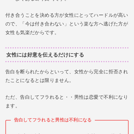
付き合うことを決める方が女性にとってハードルが高い
ので、「今は付き合わない」という楽な方へ逃げた方が
女性も気楽だからです。
女性には好意を伝えるだけにする
告白を断られたからといって、女性から完全に拒否され
たことになるとは限りません。
ただ、告白してフラれると・・男性は恋愛で不利になり
ます。
告白してフラれると男性は不利になる