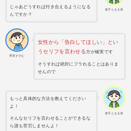
じゃあどうすれば付き合えるようになる
奥手とまる君
んですか？
女性から「告白してほしい」とい
うセリフを言わせる
方が確実です
野原すすむ
そうすれば絶対にフラれることはありま
せんので
もっと具体的な方法を教えてください
よ！
奥手とまる君
そんなセリフを言わせることができるな
ら誰も苦労しませんよ！