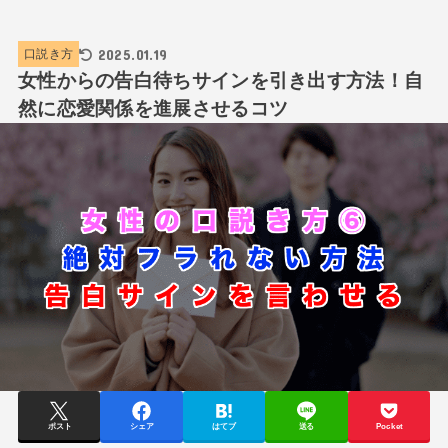
2025.01.19
口説き方
女性からの告白待ちサインを引き出す方法！自
然に恋愛関係を進展させるコツ
ポスト
シェア
はてブ
送る
Pocket