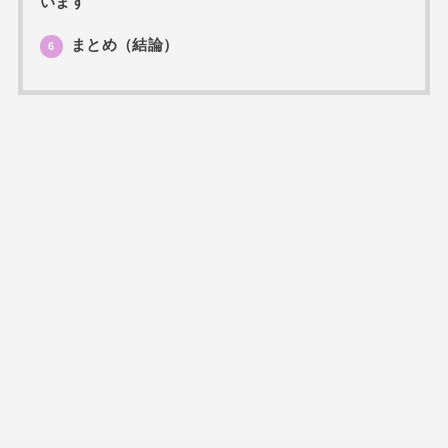
います
まとめ（結論）
6