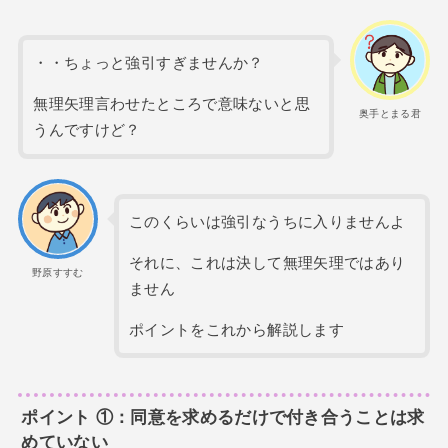
・・ちょっと強引すぎませんか？
無理矢理言わせたところで意味ないと思
奥手とまる君
うんですけど？
このくらいは強引なうちに入りませんよ
それに、これは決して無理矢理ではあり
野原すすむ
ません
ポイントをこれから解説します
ポイント ①：同意を求めるだけで付き合うことは求
めていない