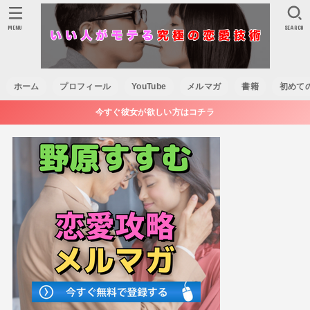
MENU
SEARCH
ホーム
プロフィール
YouTube
メルマガ
書籍
初めて
今すぐ彼女が欲しい方はコチラ