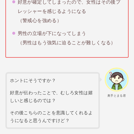
好意が確定してしまったので、女性はその後プ
レッシャーを感じるようになる
（警戒心を強める）
男性の立場が下になってしまう
（男性はもう強気に迫ることが難しくなる）
ホントにそうですか？
好意が伝わったことで、むしろ女性は嬉
奥手とまる君
しいと感じるのでは？
その後こちらのことを意識してくれるよ
うになると思うんですけど？