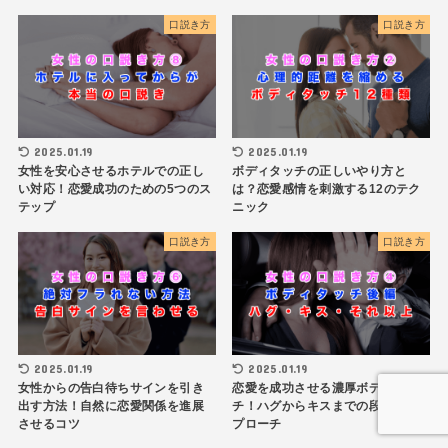
口説き方
口説き方
2025.01.19
2025.01.19
女性を安心させるホテルでの正し
ボディタッチの正しいやり方と
い対応！恋愛成功のための5つのス
は？恋愛感情を刺激する12のテク
テップ
ニック
口説き方
口説き方
2025.01.19
2025.01.19
女性からの告白待ちサインを引き
恋愛を成功させる濃厚ボディタッ
出す方法！自然に恋愛関係を進展
チ！ハグからキスまでの段階的ア
させるコツ
プローチ