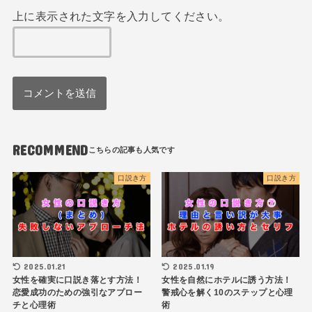
上に表示された文字を入力してください。
RECOMMEND
口説き方
口説き方
2025.01.21
2025.01.19
女性を確実に口説き落とす方法！
女性を自然にホテルに誘う方法！
恋愛成功のための強引なアプロー
警戒心を解く10のステップと心理
チと心理術
術