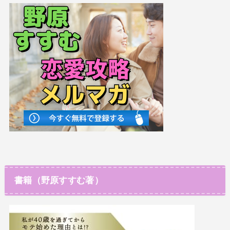
書籍（野原すすむ著）