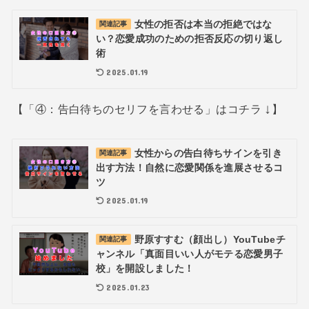
女性の拒否は本当の拒絶ではな
関連記事
い？恋愛成功のための拒否反応の切り返し
術
2025.01.19
↓
【「④：告白待ちのセリフを言わせる」はコチラ
】
女性からの告白待ちサインを引き
関連記事
出す方法！自然に恋愛関係を進展させるコ
ツ
2025.01.19
野原すすむ（顔出し）YouTubeチ
関連記事
ャンネル「真面目いい人がモテる恋愛男子
校」を開設しました！
2025.01.23