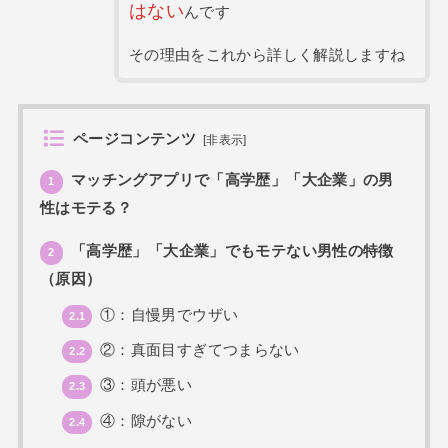
はない
んです
その理由をこれから詳しく解説しますね
ページコンテンツ
[
非表示
]
マッチングアプリで「高学歴」「大企業」の男
1
性はモテる？
「高学歴」「大企業」でもモテない男性の特徴
2
（原因）
①：自慢男でウザい
2.1
②：真面目すぎてつまらない
2.2
③：頭が悪い
2.3
④：隙がない
2.4