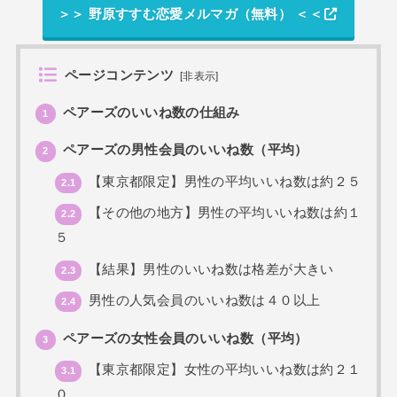
＞＞ 野原すすむ恋愛メルマガ（無料） ＜＜
ページコンテンツ
[
非表示
]
ペアーズのいいね数の仕組み
1
ペアーズの男性会員のいいね数（平均）
2
【東京都限定】男性の平均いいね数は約２５
2.1
【その他の地方】男性の平均いいね数は約１
2.2
５
【結果】男性のいいね数は格差が大きい
2.3
男性の人気会員のいいね数は４０以上
2.4
ペアーズの女性会員のいいね数（平均）
3
【東京都限定】女性の平均いいね数は約２１
3.1
０