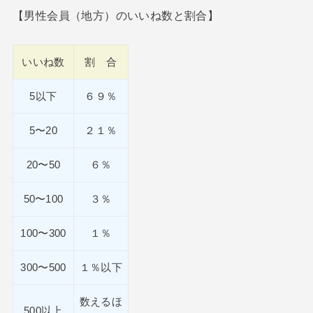
【男性会員（地方）のいいね数と割合】
いいね数
割 合
5以下
６９％
5〜20
２１％
20〜50
６％
50〜100
３％
100〜300
１％
300〜500
１％以下
数えるほ
500以上