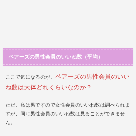
ペアーズの男性会員のいいね数（平均）
ペアーズの男性会員のいい
ここで気になるのが、
ね数は大体どれくらいなのか？
ただ、私は男ですので女性会員のいいね数は調べられま
すが、同じ男性会員のいいね数は見ることができませ
ん。