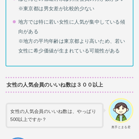
※東京都は男女差が比較的少ない
地方では特に若い女性に人気が集中している傾
向がある
※地方の平均年齢は東京都より高いため、若い
女性に希少価値が生まれている可能性がある
女性の人気会員のいいね数は３００以上
女性の人気会員のいいね数は、やっぱり
500以上ですか？
奥手とまる君