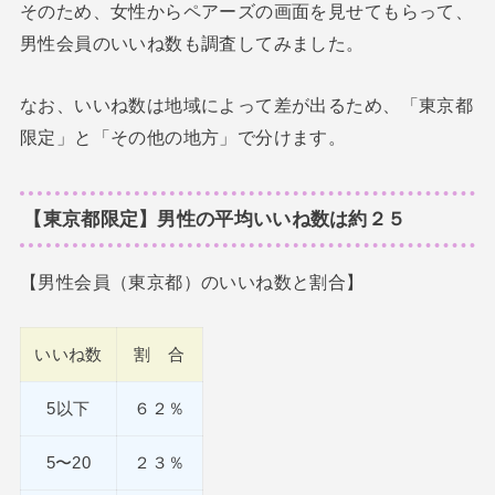
そのため、女性からペアーズの画面を見せてもらって、
男性会員のいいね数も調査してみました。
なお、いいね数は地域によって差が出るため、「東京都
限定」と「その他の地方」で分けます。
【東京都限定】男性の平均いいね数は約２５
【男性会員（東京都）のいいね数と割合】
いいね数
割 合
5以下
６２％
5〜20
２３％