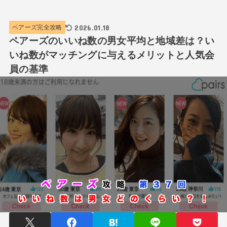
2026.01.18
ペアーズ完全攻略
ペアーズのいいね数の男女平均と地域差は？い
いね数がマッチングに与えるメリットと人気会
員の基準