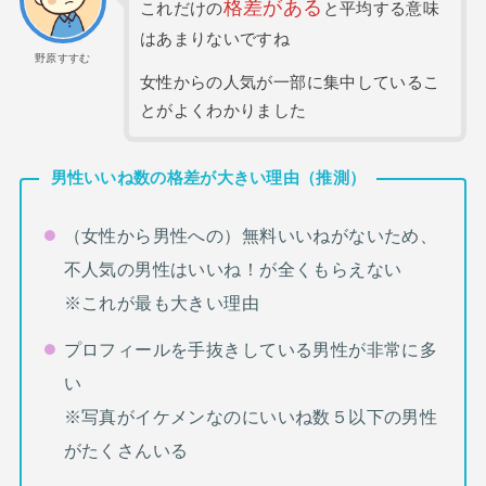
格差がある
これだけの
と平均する意味
はあまりないですね
野原すすむ
女性からの人気が一部に集中しているこ
とがよくわかりました
男性いいね数の格差が大きい理由（推測）
（女性から男性への）無料いいねがないため、
不人気の男性はいいね！が全くもらえない
※これが最も大きい理由
プロフィールを手抜きしている男性が非常に多
い
※写真がイケメンなのにいいね数５以下の男性
がたくさんいる