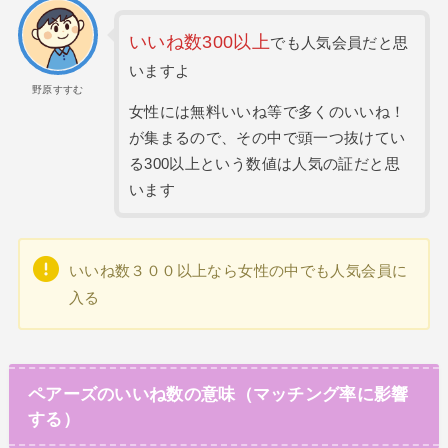
いいね数300以上
でも人気会員だと思
いますよ
野原すすむ
女性には無料いいね等で多くのいいね！
が集まるので、その中で頭一つ抜けてい
る300以上という数値は人気の証だと思
います
いいね数３００以上なら女性の中でも人気会員に
入る
ペアーズのいいね数の意味（マッチング率に影響
する）