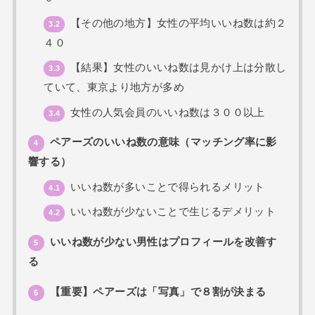
【その他の地方】女性の平均いいね数は約２
3.2
４０
【結果】女性のいいね数は見かけ上は分散し
3.3
ていて、東京より地方が多め
女性の人気会員のいいね数は３００以上
3.4
ペアーズのいいね数の意味（マッチング率に影
4
響する）
いいね数が多いことで得られるメリット
4.1
いいね数が少ないことで生じるデメリット
4.2
いいね数が少ない男性はプロフィールを改善す
5
る
【重要】ペアーズは「写真」で８割が決まる
6