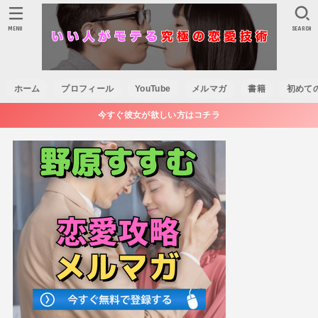
MENU
SEARCH
ホーム
プロフィール
YouTube
メルマガ
書籍
初めて
今すぐ彼女が欲しい方はコチラ