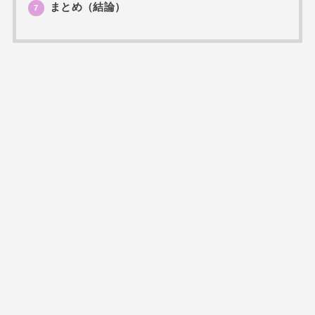
まとめ（結論）
7