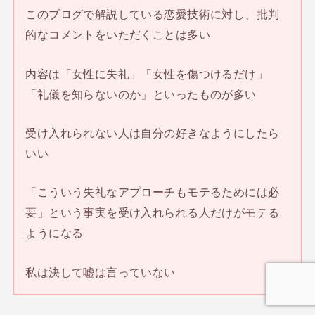
このブログで解説している恋愛技術に対し、批判
的なコメントをいただくことは多い
内容は「女性に失礼」「女性を傷つけるだけ」
「礼儀を知らないのか」といったものが多い
受け入れられない人は自分の好きなようにしたら
いい
「こういう失礼なアプローチもモテるためには必
要」という事実を受け入れられる人だけがモテる
ようになる
私は決して嘘は言っていない