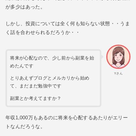
が多少はあった。
しかし、投資については全く何も知らない状態・・うま
く話を合わせられるだろうか・・
将来が心配なので、少し前から副業を始
めたんです
Yさん
とりあえずブログとメルカリから始め
て、まだまだ勉強中です
副業とか考えてますか？
年収1,000万もあるのに将来を心配するあたりがエリー
トなんだろうな。