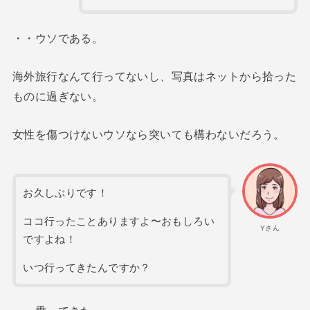
・・ウソである。
海外旅行なんて行ってないし、写真はネットから拾った
ものに過ぎない。
女性を傷つけないウソなら突いても構わないだろう。
お久しぶりです！
ココ行ったことありますよ〜おもしろい
Yさん
ですよね！
いつ行ってきたんですか？