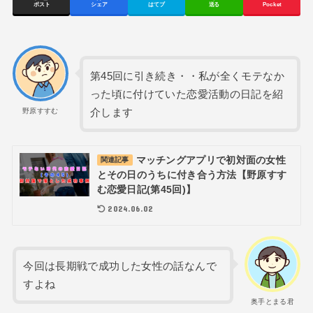
ポスト
シェア
はてブ
送る
Pocket
第45回に引き続き・・私が全くモテなか
った頃に付けていた恋愛活動の日記を紹
介します
野原すすむ
マッチングアプリで初対面の女性
関連記事
とその日のうちに付き合う方法【野原すす
む恋愛日記(第45回)】
2024.06.02
今回は長期戦で成功した女性の話なんで
すよね
奥手とまる君