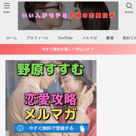
MENU
SEARCH
ホーム
プロフィール
YouTube
メルマガ
書籍
初めて
今すぐ彼女が欲しい方はコチラ