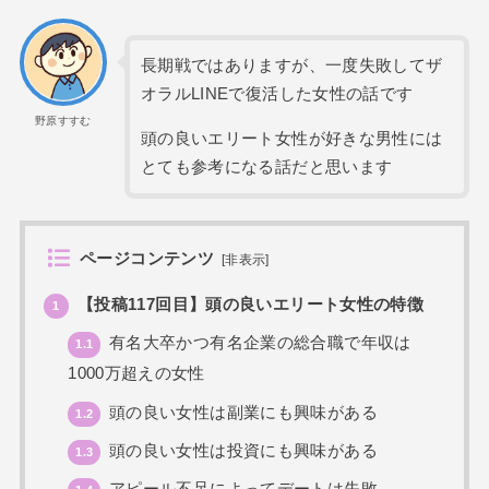
長期戦ではありますが、一度失敗してザ
オラルLINEで復活した女性の話です
野原すすむ
頭の良いエリート女性が好きな男性には
とても参考になる話だと思います
ページコンテンツ
[
非表示
]
【投稿117回目】頭の良いエリート女性の特徴
1
有名大卒かつ有名企業の総合職で年収は
1.1
1000万超えの女性
頭の良い女性は副業にも興味がある
1.2
頭の良い女性は投資にも興味がある
1.3