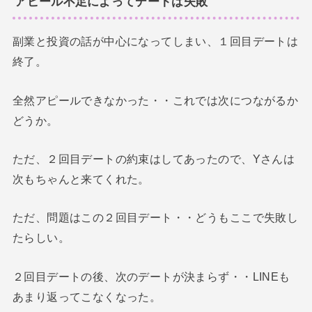
アピール不足によってデートは失敗
副業と投資の話が中心になってしまい、１回目デートは
終了。
全然アピールできなかった・・これでは次につながるか
どうか。
ただ、２回目デートの約束はしてあったので、Yさんは
次もちゃんと来てくれた。
ただ、問題はこの２回目デート・・どうもここで失敗し
たらしい。
２回目デートの後、次のデートが決まらず・・LINEも
あまり返ってこなくなった。