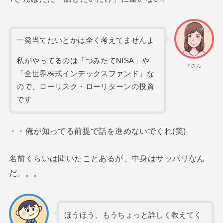
一発当てたいとかは全く考えてませんよ
私がやってるのは「つみたてNISA」や
Yさん
「全世界株式インデックスファンド」な
ので、ローリスク・ローリターンの投資
です
・・俺が知ってる前提で話を進めないでくれ(笑)
名前くらいは聞いたことあるが、中身はサッパリなん
だ。。。
ほうほう、もうちょっと詳しく教えてく