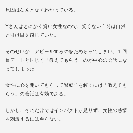
原因はなんとなくわかっている。
Yさんはとにかく賢い女性なので、賢くない自分は自然
と引け目を感じていた。
そのせいか、アピールするのをためらってしまい、１回
目デートと同じく「教えてもらう」のが中心の会話にな
ってしまった。
女性に心を開いてもらって警戒心を解くには「教えても
らう」の会話は有効である。
しかし、それだけではインパクトが足りず、女性の感情
を刺激するには至らない。