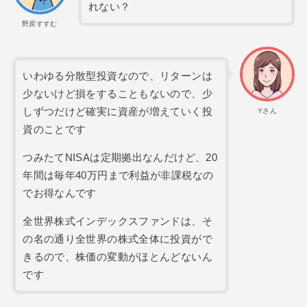
れない？
野原すすむ
いわゆる分散型投資なので、リターンは
少ないけど損をすることもないので、少
しずつだけど確実に資産が増えていく投
Yさん
資のことです
つみたてNISAは定期拠出なんだけど、20
年間は毎年40万円まで利益が非課税なの
でお得なんです
全世界株式インデックスファンドは、そ
の名の通り全世界の株式全体に投資がで
きるので、株価の変動がほとんどないん
です