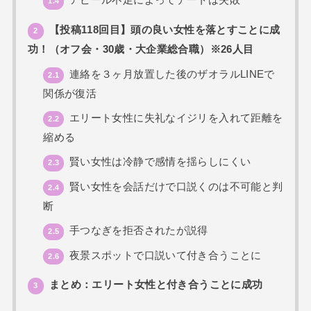
アピール不足によってデートは失敗
1.4
【投稿118回目】頭の良い女性を落とすことに成
2
功！（オフ会・30歳・大企業総合職）※26人目
連絡を３ヶ月放置した後のザオラルLINEで
2.1
関係が復活
エリート女性に失礼なイジリを入れて距離を
2.2
縮める
賢い女性は冷静で感情を揺らしにくい
2.3
賢い女性を会話だけで口説くのは不可能と判
2.4
断
手つなぎを拒否されたが説得
2.5
夜景スポットで口説いて付き合うことに
2.6
まとめ：エリート女性と付き合うことに成功
3