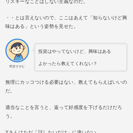
リスキーなことはしない主義なのだ。
・・とは言えないので、ここはあえて「知らないけど興
味はある」という姿勢を見せた。
投資はやってないけど、興味はある
よかったら教えてくれない？
野原すすむ
無理にカッコつける必要はない、教えてもらえばいいの
だ。
適当なことを言うと、返って好感度を下げるだけだろ
う。
Yさんはただ「話したいだけ」に違いない。