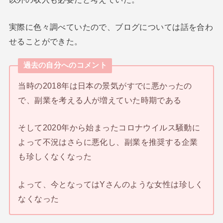
実際に色々調べていたので、ブログについては話を合わ
せることができた。
過去の自分へのコメント
当時の2018年は日本の景気がすでに悪かったの
で、副業を考える人が増えていた時期である
そして2020年から始まったコロナウイルス騒動に
よって不況はさらに悪化し、副業を推奨する企業
も珍しくなくなった
よって、今となってはYさんのような女性は珍しく
なくなった