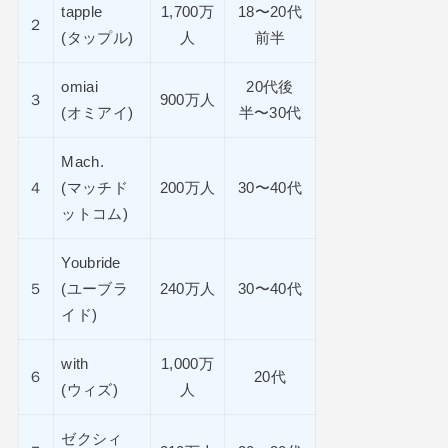
tapple
1,700万
18〜20代
２
(タップル)
人
前半
omiai
20代後
３
900万人
(オミアイ)
半〜30代
Mach.
４
(マッチド
200万人
30〜40代
ットコム)
Youbride
５
(ユーブラ
240万人
30〜40代
イド)
with
1,000万
６
20代
(ウィズ)
人
ゼクシィ