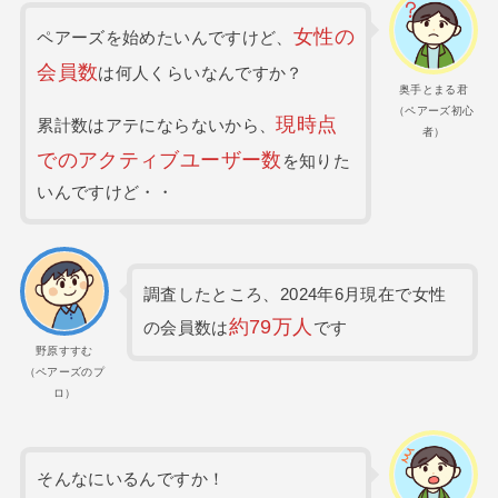
女性の
ペアーズを始めたいんですけど、
会員数
は何人くらいなんですか？
奥手とまる君
（ペアーズ初心
現時点
累計数はアテにならないから、
者）
でのアクティブユーザー数
を知りた
いんですけど・・
調査したところ、2024年6月現在で女性
約79万人
の会員数は
です
野原すすむ
（ペアーズのプ
ロ）
そんなにいるんですか！