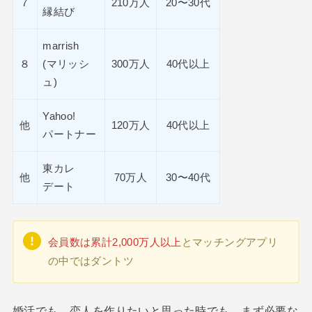
７
210万人
20〜30代
縁結び
marrish
８
(マリッシ
300万人
40代以上
ュ)
Yahoo!
他
120万人
40代以上
パートナー
東カレ
他
70万人
30〜40代
デート
会員数は累計2,000万人以上
とマッチングアプリ
の中ではダントツ
婚活でも、恋人を作りたいと思った時でも、まず必要な