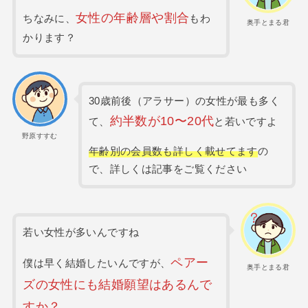
女性の年齢層や割合
ちなみに、
もわ
奥手とまる君
かります？
30歳前後（アラサー）の女性が最も多く
約半数が10〜20代
て、
と若いですよ
野原すすむ
年齢別の会員数も詳しく載せてます
の
で、詳しくは記事をご覧ください
若い女性が多いんですね
ペアー
僕は早く結婚したいんですが、
奥手とまる君
ズの女性にも結婚願望はあるんで
すか？