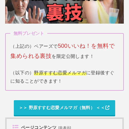
無料プレゼント
500いいね！を無料で
（上記の）ペアーズで
集められる裏技
を限定公開します！
（以下の）
野原すすむ恋愛メルマガ
に登録後すぐ
に知ることができます！
＞＞ 野原すすむ恋愛メルマガ（無料） ＜＜
ページコンテンツ
[
非表示
]