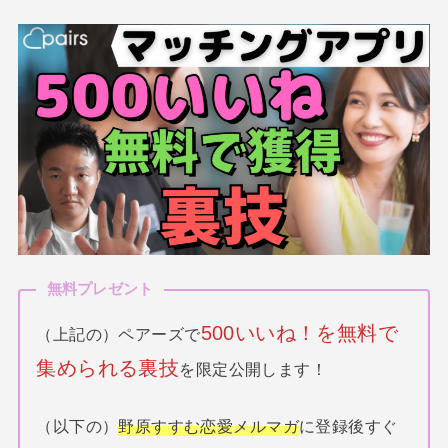
無料プレゼント
500いいね！を無料で
（上記の）ペアーズで
集められる裏技
を限定公開します！
（以下の）
野原すすむ恋愛メルマガ
に登録後すぐ