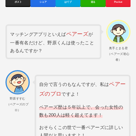
ポスト
シェア
はてブ
送る
Pocket
ペアーズ
マッチングアプリといえば
が
一番有名だけど、野原くんは使ったこと
奥手とまる君
あるんですか？
（ペアーズ初心
者）
ペアー
自分で言うのもなんですが、私は
ズの
プロ
ですよ！
野原すすむ
（ペアーズのプ
ペアーズ歴は５年以上で、会った女性の
ロ）
数も200人は軽く超えてます！
おそらくこの世で一番ペアーズに詳しい
人間だと思いますよ！