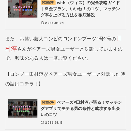
with（ウィズ）の完全攻略ガイド
関連記事
｜料金プラン、いいね！のコツ、マッチン
グ率を上げる方法を徹底解説
2025.01.24
田
また、お笑い芸人コンビのロンドンブーツ1号2号の
村淳
さんがペアーズ男女ユーザーと対談していますの
で、興味のある人は一度ご覧ください。
【ロンブー田村淳がペアーズ男女ユーザーと対談した時
↓
の話はコチラ
】
ペアーズ×田村淳が語る！マッチン
関連記事
グアプリでモテる男の条件と成功する出会
いのコツ
2026.01.18