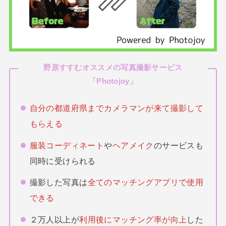
野原すすむオススメの写真撮影サービス
「
Photojoy
」
自分の都道府県までカメラマンが来て撮影して
もらえる
服装コーディネート
や
ヘアメイク
のサービスも
同時に受けられる
撮影した写真は
全てのマッチングアプリで使用
できる
２万人以上が
利用後にマッチング率が向上
した