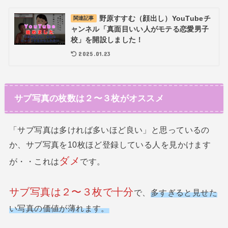
野原すすむ（顔出し）YouTubeチ
関連記事
ャンネル「真面目いい人がモテる恋愛男子
校」を開設しました！
2025.01.23
サブ写真の枚数は２〜３枚がオススメ
「サブ写真は多ければ多いほど良い」と思っているの
か、サブ写真を10枚ほど登録している人を見かけます
ダメ
が・・これは
です。
サブ写真は２〜３枚で十分
で、
多すぎると見せた
い写真の価値が薄れます。