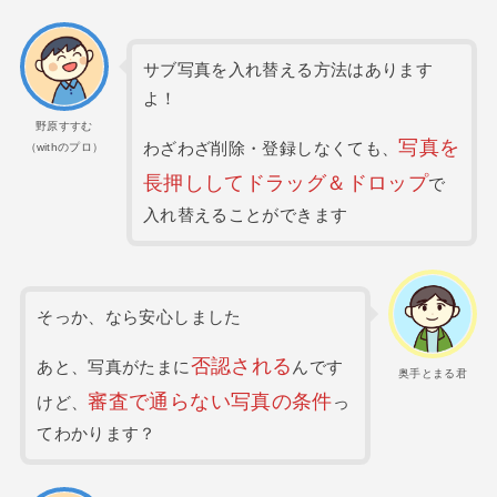
サブ写真を入れ替える方法はあります
よ！
野原すすむ
写真を
わざわざ削除・登録しなくても、
（withのプロ）
長押ししてドラッグ＆ドロップ
で
入れ替えることができます
そっか、なら安心しました
否認される
あと、写真がたまに
んです
奥手とまる君
審査で通らない写真の条件
けど、
っ
てわかります？