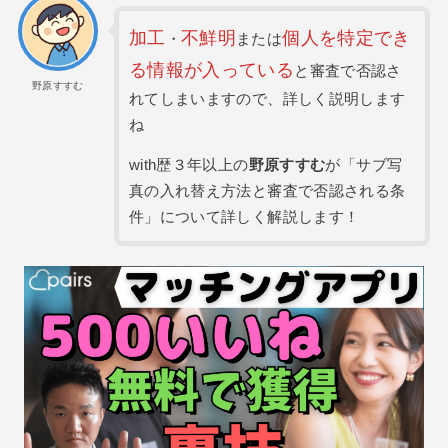
加工
不鮮明
個人を特定でき
・
または
る情報が入っている
と審査で否認さ
野原すすむ
れてしまいますので、詳しく説明します
ね
with歴３年以上の
野原すすむ
が「サブ写
真の入れ替え方法と審査で否認される条
件」について詳しく解説します！