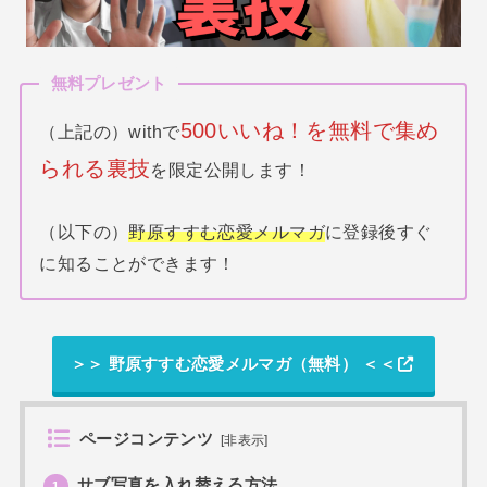
無料プレゼント
500いいね！を無料で集め
（上記の）withで
られる裏技
を限定公開します！
（以下の）
野原すすむ恋愛メルマガ
に登録後すぐ
に知ることができます！
＞＞ 野原すすむ恋愛メルマガ（無料） ＜＜
ページコンテンツ
[
非表示
]
サブ写真を入れ替える方法
1