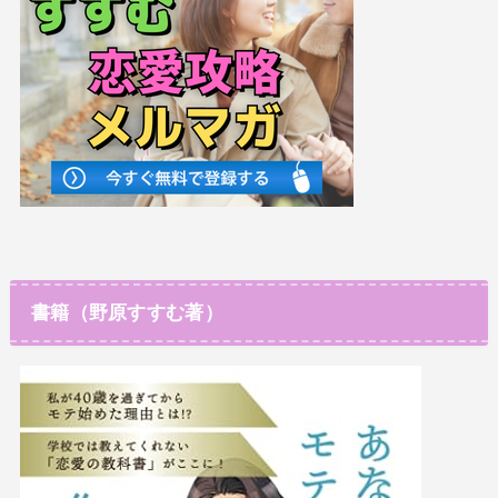
書籍（野原すすむ著）