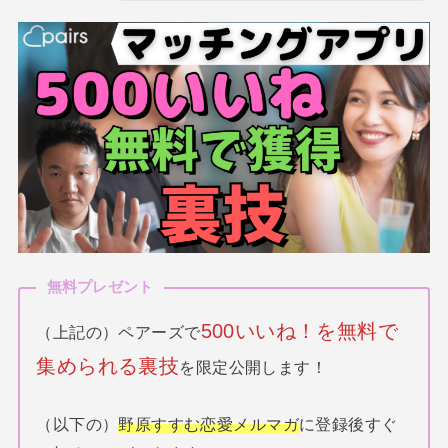
無料プレゼント
500いいね！を無料で
（上記の）ペアーズで
集められる裏技
を限定公開します！
（以下の）
野原すすむ恋愛メルマガ
に登録後すぐ