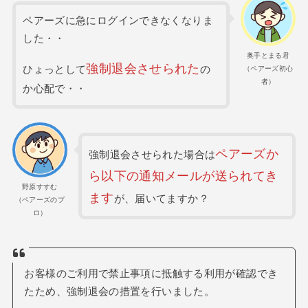
ペアーズに急にログインできなくなりま
した・・
奥手とまる君
強制退会させられた
ひょっとして
の
（ペアーズ初心
者）
か心配で・・
ペアーズか
強制退会させられた場合は
ら
以下の
通知メールが送られてき
野原すすむ
ます
が、届いてますか？
（ペアーズのプ
ロ）
お客様のご利用で禁止事項に抵触する利用が確認でき
たため、強制退会の措置を行いました。