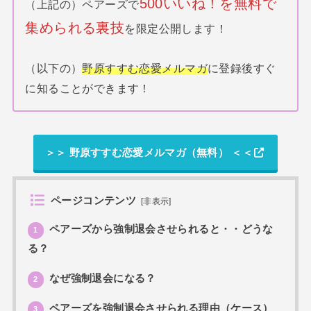
500いいね！を無料で
（上記の）ペアーズで
集められる裏技
を限定公開します！
（以下の）
野原すすむ恋愛メルマガ
に登録後すぐ
に知ることができます！
＞＞ 野原すすむ恋愛メルマガ（無料） ＜＜
ページコンテンツ
[
非表示
]
ペアーズから強制退会させられると・・どうな
1
る？
なぜ強制退会になる？
2
ペアーズを強制退会させられる理由（ケース）
3