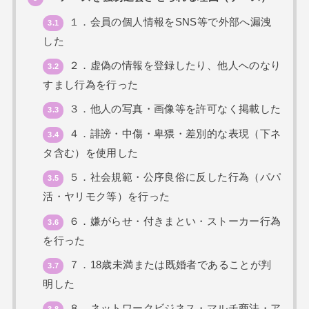
１．会員の個人情報をSNS等で外部へ漏洩
3.1
した
２．虚偽の情報を登録したり、他人へのなり
3.2
すまし行為を行った
３．他人の写真・画像等を許可なく掲載した
3.3
４．誹謗・中傷・卑猥・差別的な表現（下ネ
3.4
タ含む）を使用した
５．社会規範・公序良俗に反した行為（パパ
3.5
活・ヤリモク等）を行った
６．嫌がらせ・付きまとい・ストーカー行為
3.6
を行った
７．18歳未満または既婚者であることが判
3.7
明した
８．ネットワークビジネス・マルチ商法・ア