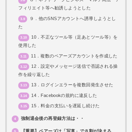
3.8
フィリエイト等へ勧誘しようとした
９．他のSNSアカウントへ誘導しようとし
3.9
た
10．不正なツール等（足あとツール等）を
3.10
使用した
11．複数のペアーズアカウントを作成した
3.11
12．設定やメッセージ送信で否認される操
3.12
作を繰り返した
13．ログインエラーを複数回発生させた
3.13
14．Facebookの規約に違反した
3.14
15．料金の支払いを遅延し続けた
3.15
強制退会後の再登録方法は・・
4
【重要】ペアーズは「写真」で８割が決まる
5