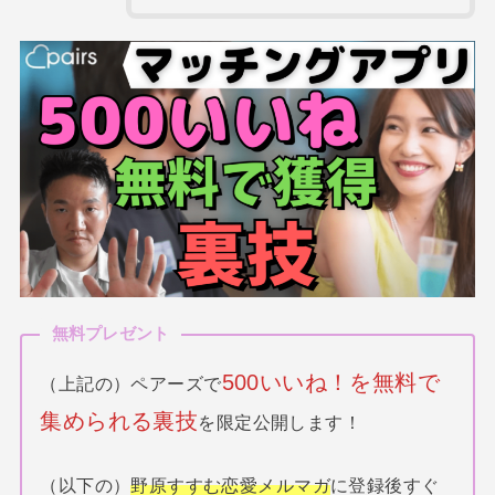
無料プレゼント
500いいね！を無料で
（上記の）ペアーズで
集められる裏技
を限定公開します！
（以下の）
野原すすむ恋愛メルマガ
に登録後すぐ