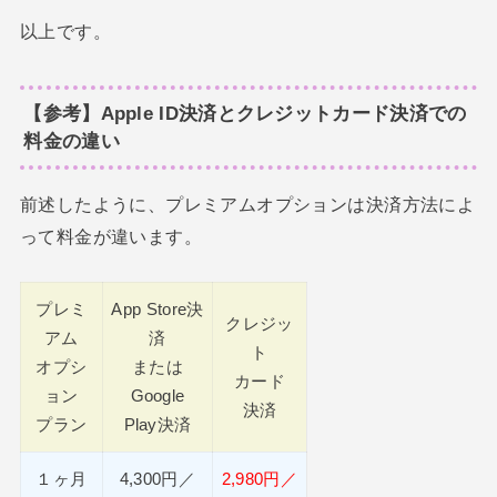
以上です。
【参考】Apple ID決済とクレジットカード決済での
料金の違い
前述したように、プレミアムオプションは決済方法によ
って料金が違います。
プレミ
App Store決
クレジッ
アム
済
ト
オプシ
または
カード
ョン
Google
決済
プラン
Play決済
１ヶ月
4,300円／
2,980円／