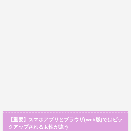
【重要】スマホアプリとブラウザ(web版)ではピッ
クアップされる女性が違う