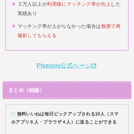
２万人以上が
利用後にマッチング率が向上
した
実績あり
マッチング率が上がらなかった場合は
無償で再
撮影してもらえる
Photojoy公式ページ
まとめ（結論）
◇
無料いいねは毎日ピックアップされる10人（スマ
ホアプリ６人・ブラウザ４人）に送ることができる