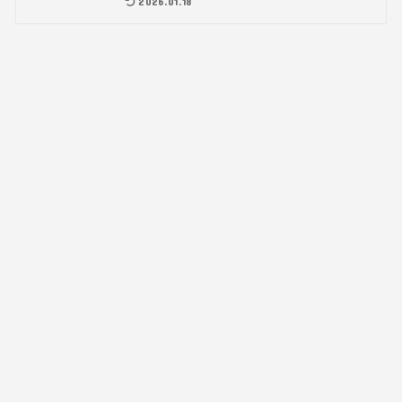
2026.01.18