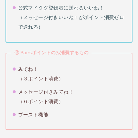
公式マイタグ登録者に送れるいいね！
（メッセージ付きいいね！がポイント消費ゼロ
で送れる）
②
Pairsポイントのみ消費するもの
みてね！
（３ポイント消費）
メッセージ付きみてね！
（６ポイント消費）
ブースト機能