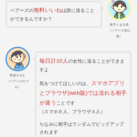
無料いいね
ペアーズの
は誰に送ること
ができるんですか？
奥手とまる君
（ペアーズ初心
者）
毎日計10人
の女性に送ることができま
すよ
野原すすむ
（ペアーズのプ
スマホアプリ
気をつけてほしいのは、
ロ）
とブラウザ(web版)では送れる相手
が違う
ことです
（スマホ６人、ブラウザ４人）
ちなみに相手はランダムでピックアップ
されます