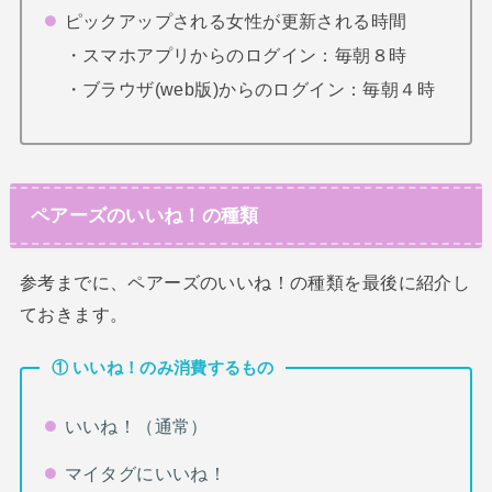
ピックアップされる女性が更新される時間
・スマホアプリからのログイン：毎朝８時
・ブラウザ(web版)からのログイン：毎朝４時
ペアーズのいいね！の種類
参考までに、ペアーズのいいね！の種類を最後に紹介し
ておきます。
① いいね！のみ消費するもの
いいね！（通常）
マイタグにいいね！