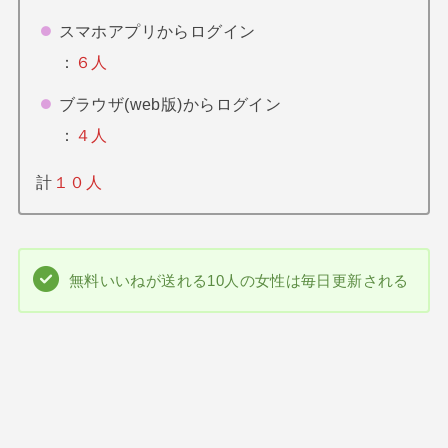
スマホアプリからログイン
：
６人
ブラウザ(web版)からログイン
：
４人
計
１０人
無料いいねが送れる10人の女性は毎日更新される