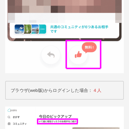
ブラウザ(web版)からログインした場合：
４人