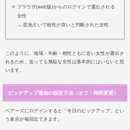
ブラウザ(web版)からのログインで選出される
女性
→ 星座占いで相性が良いと判断された女性
このように、地域・年齢・相性ともに近い女性が選出さ
れるため、送っても無駄な女性は基本的にはいないと思
います。
ピックアップ通知の設定方法（オフ・時間変更）
ペアーズにログインすると「今日のピックアップ」とい
う表示が毎回出てきます。