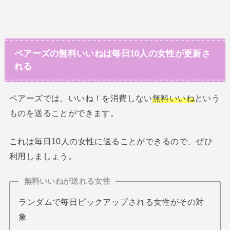
ペアーズの無料いいねは毎日10人の女性が更新さ
れる
ペアーズでは、いいね！を消費しない
無料いいね
という
ものを送ることができます。
これは毎日10人の女性に送ることができるので、ぜひ
利用しましょう。
無料いいねが送れる女性
ランダムで毎日ピックアップされる女性がその対
象