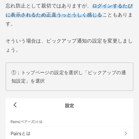
忘れ防止として親切ではありますが、
ログインするたび
に表示されるため正直うっとうしく感じる
こともありま
す。
そういう場合は、ピックアップ通知の設定を変更しまし
ょう。
①；トップページの設定を選択し「ピックアップの通
知設定」を選択