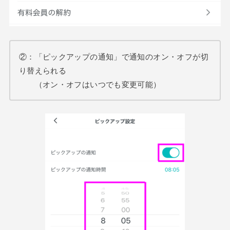
②：「ピックアップの通知」で通知のオン・オフが切
り替えられる
（オン・オフはいつでも変更可能）