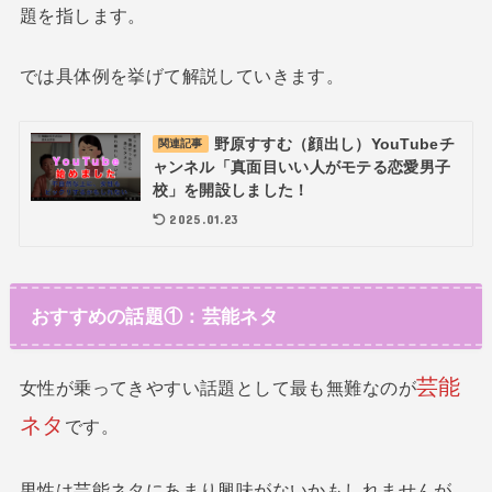
題を指します。
では具体例を挙げて解説していきます。
野原すすむ（顔出し）YouTubeチ
関連記事
ャンネル「真面目いい人がモテる恋愛男子
校」を開設しました！
2025.01.23
おすすめの話題①：芸能ネタ
芸能
女性が乗ってきやすい話題として最も無難なのが
ネタ
です。
男性は芸能ネタにあまり興味がないかもしれませんが、