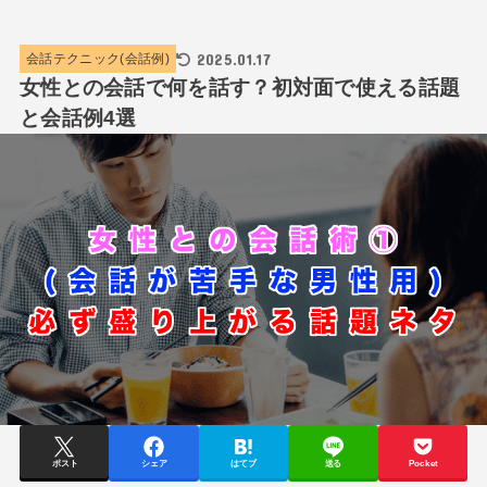
2025.01.17
会話テクニック(会話例)
女性との会話で何を話す？初対面で使える話題
と会話例4選
ポスト
シェア
はてブ
送る
Pocket