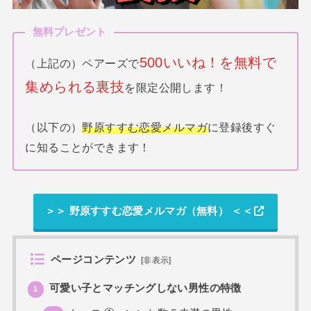
無料プレゼント
500いいね！を無料で
（上記の）ペアーズで
集められる裏技
を限定公開します！
（以下の）
野原すすむ恋愛メルマガ
に登録後すぐ
に知ることができます！
＞＞ 野原すすむ恋愛メルマガ（無料） ＜＜
ページコンテンツ
[
非表示
]
可愛い子とマッチングしない男性の特徴
1