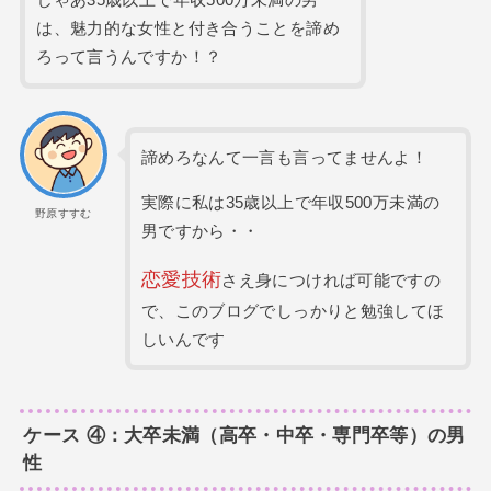
じゃあ35歳以上で年収500万未満の男
は、魅力的な女性と付き合うことを諦め
ろって言うんですか！？
諦めろなんて一言も言ってませんよ！
実際に私は35歳以上で年収500万未満の
野原すすむ
男ですから・・
恋愛技術
さえ身につければ可能ですの
で、このブログでしっかりと勉強してほ
しいんです
ケース ④：大卒未満（高卒・中卒・専門卒等）の男
性