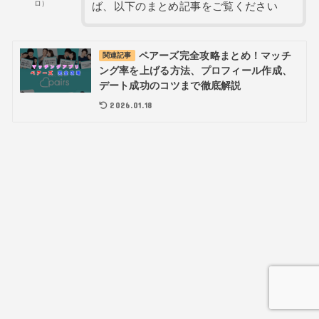
ロ）
ば、以下のまとめ記事をご覧ください
ペアーズ完全攻略まとめ！マッチ
関連記事
ング率を上げる方法、プロフィール作成、
デート成功のコツまで徹底解説
2026.01.18