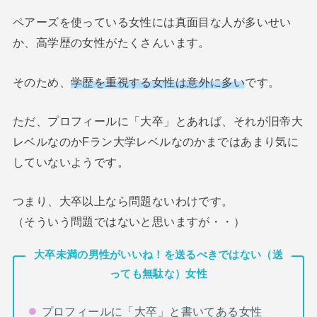
ペアーズを使っている女性には真面目な人が多いせい
か、高学歴の女性がたくさんいます。
そのため、
学歴を重視する女性は意外に多い
です。
ただ、プロフィールに「大卒」とあれば、それが旧帝大
レベルなのかFラン大学レベルなのかまではあまり気に
していないようです。
つまり、大卒以上なら問題ないわけです。
（そういう問題ではないと思いますが・・）
大卒未満の男性がいいね！を送るべきではない（送
っても無駄な）女性
プロフィールに「大卒」と書いてある女性