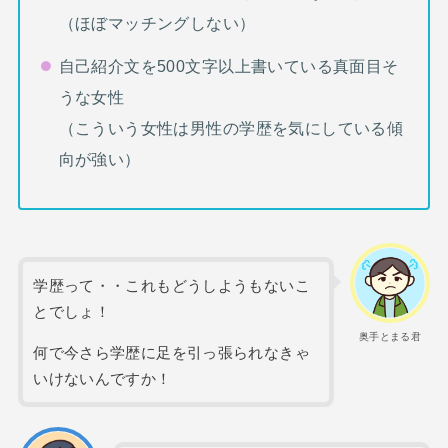
（ほぼマッチングしない）
自己紹介文を500文字以上書いている真面目そ
うな女性
（こういう女性は男性の学歴を気にしている傾
向が強い）
学歴って・・これもどうしようもないこ
とでしょ！
奥手とまる君
何で今さら学歴に足を引っ張られなきゃ
いけないんですか！