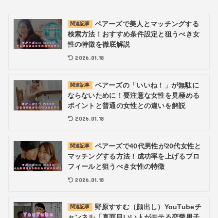
ペアーズで美人とマッチングする
関連記事
検索方法！おすすめ条件設定と狙うべき女
性の特徴を徹底解説
2026.01.18
ペアーズの「いいね！」が無駄に
関連記事
ならないために！要注意な女性を見極める
ポイントと普通の女性との違いを解説
2026.01.18
ペアーズで40代男性が20代女性と
関連記事
マッチングする方法！成功率を上げるプロ
フィールと狙うべき女性の特徴
2026.01.18
野原すすむ（顔出し）YouTubeチ
関連記事
ャンネル「真面目いい人がモテる恋愛男子