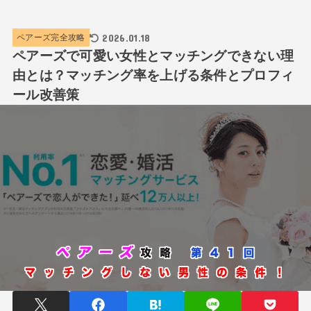
2026.01.18
ペアーズ完全攻略
ペアーズで可愛い女性とマッチングできない理
由とは？マッチング率を上げる条件とプロフィ
ール改善策